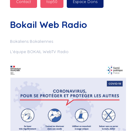
Contact
top50
Espace Dons
Jurad : 
  Marilyn 
passe des bonnes fêtes
Bokail Web Radio
Jurad : 
  Mc boudoume
Bokaliens Bokaliennes
L'équipe BOKAIL WebTV Radio
Mc : 
  Grosse ambiance 
du cite de bokail
Laurentchantal 86 : 
Mc dj au commande 
genial
Laurentchantal 86 : 
Bondoir a tous le 
monde bonne fête de 
fin d'année de gros 