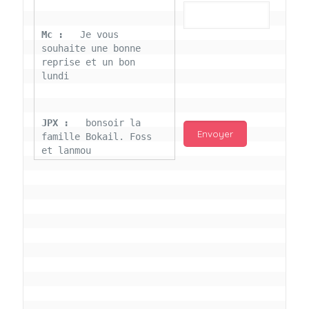
Mc : 
  Je vous 
souhaite une bonne 
reprise et un bon 
lundi
JPX : 
  bonsoir la 
famille Bokail. Foss 
et lanmou
Mc : 
  Bon 31 decembre 
rendezvous a 13h000 
vœux bokail sur la 
page facebook
Laurentchantal 86 : 
Bonjour Mc Marilyn 