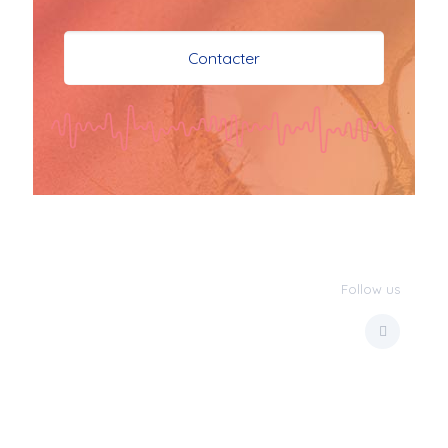
je vous souhaite mes 
meilleures vœux 
Contacter
surtout la 
santé,paix,bonheur,bonheur 
réussite que Dieu vous 
bénisse abondamment
bisous a tous 
JPX : 
  Bonne année 
2023 et Santé à tous 
les Bokaliennes et 
Bokaliens
Follow us
JPX : 
  L'anmou épi 
Foss
Marilyn : 
  Bon 