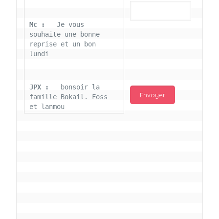
Mc : 
  Je vous 
souhaite une bonne 
reprise et un bon 
lundi
JPX : 
  bonsoir la 
famille Bokail. Foss 
et lanmou
Mc : 
  Bon 31 decembre 
rendezvous a 13h000 
vœux bokail sur la 
page facebook
Laurentchantal 86 : 
Bonjour Mc Marilyn 