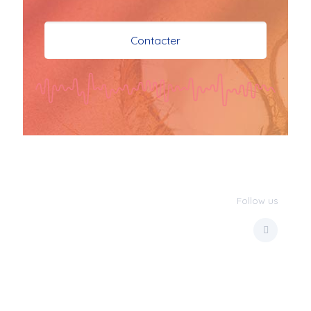
je vous souhaite mes 
meilleures vœux 
Contacter
surtout la 
santé,paix,bonheur,bonheur 
réussite que Dieu vous 
bénisse abondamment
bisous a tous 
JPX : 
  Bonne année 
2023 et Santé à tous 
les Bokaliennes et 
Bokaliens
Follow us
JPX : 
  L'anmou épi 
Foss
Marilyn : 
  Bon 