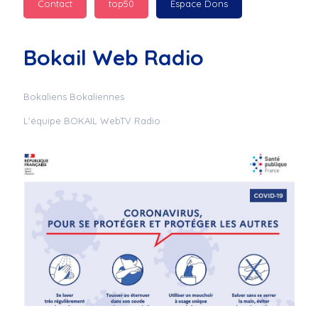
Contact
top50
Espace Dons
Jurad : 
  Marilyn 
passe des bonnes fêtes
Bokail Web Radio
Jurad : 
  Mc boudoume
Bokaliens Bokaliennes
L'équipe BOKAIL WebTV Radio
Mc : 
  Grosse ambiance 
du cite de bokail
Laurentchantal 86 : 
Mc dj au commande 
genial
Laurentchantal 86 : 
Bondoir a tous le 
monde bonne fête de 
fin d'année de gros 