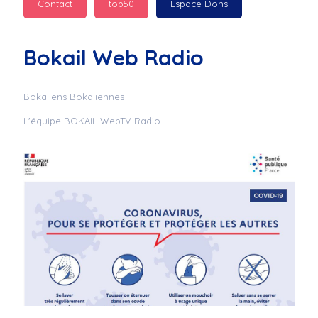
Contact
top50
Espace Dons
Jurad : 
  Marilyn 
passe des bonnes fêtes
Bokail Web Radio
Jurad : 
  Mc boudoume
Bokaliens Bokaliennes
L'équipe BOKAIL WebTV Radio
Mc : 
  Grosse ambiance 
du cite de bokail
Laurentchantal 86 : 
Mc dj au commande 
genial
Laurentchantal 86 : 
Bondoir a tous le 
monde bonne fête de 
fin d'année de gros 