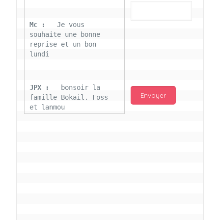
Mc : 
  Je vous 
souhaite une bonne 
reprise et un bon 
lundi
JPX : 
  bonsoir la 
famille Bokail. Foss 
et lanmou
Mc : 
  Bon 31 decembre 
rendezvous a 13h000 
vœux bokail sur la 
page facebook
Laurentchantal 86 : 
Bonjour Mc Marilyn 