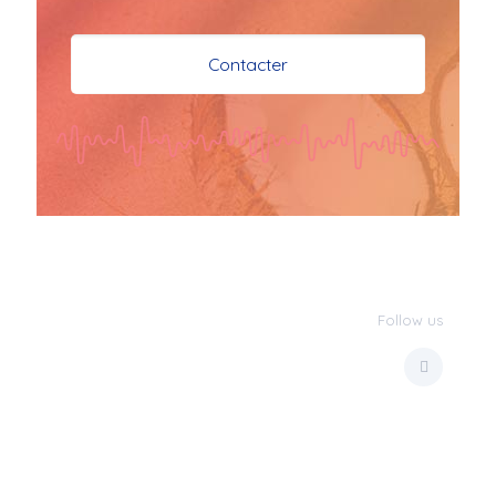
je vous souhaite mes 
meilleures vœux 
Contacter
surtout la 
santé,paix,bonheur,bonheur 
réussite que Dieu vous 
bénisse abondamment
bisous a tous 
JPX : 
  Bonne année 
2023 et Santé à tous 
les Bokaliennes et 
Bokaliens
Follow us
JPX : 
  L'anmou épi 
Foss
Marilyn : 
  Bon 