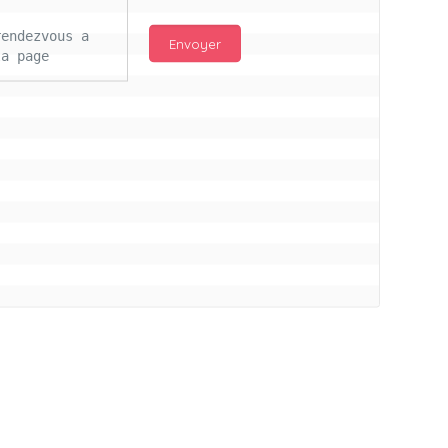
endezvous a 
a page 
njour Mc 
d les 
ail 
s ce lours 
itifs pour 
ros bisous à 
illon a vs
connectés