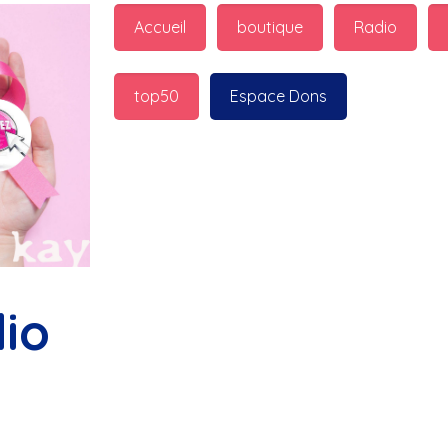
guest_7598 : 
  Marilyn p
Accueil
boutique
Radio
bonnes fêtes
top50
Espace Dons
Jurad : 
  Marilyn passe 
fêtes
Jurad : 
  Mc boudoume
Mc : 
  Grosse ambiance d
bokail
io
Laurentchantal 86 : 
  Mc
commande genial
Laurentchantal 86 : 
  Bo