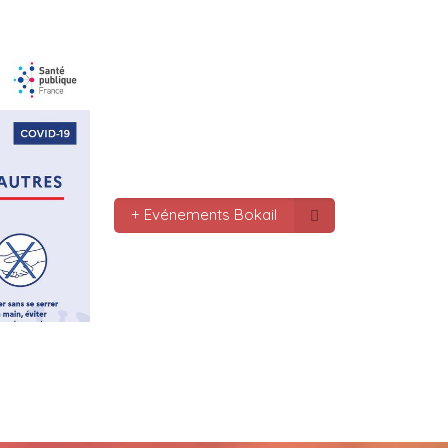
le monde bonne fête de f
gros bisous tousses
Mc : 
  Bonne annee a tou
connectes bonne année 20
pas.oubmier
Mc : 
  Bonne annee 2023
+ Evénements Bokail
Marilyn : 
  Bonne année 
bokaliennes et bokalien
Gaby clotail_5307 : 
  Bo
mondes je vous souhaite 
vœux surtout la 
santé,paix,bonheur,bonhe
que Dieu vous bénisse a