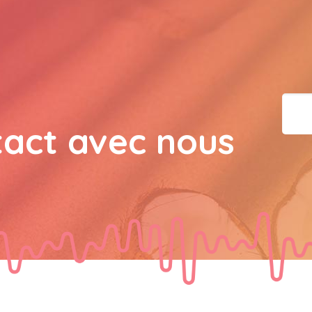
bisous a tous 
JPX : 
  Bonne année 2023
tous les Bokaliennes et
JPX : 
  L'anmou épi Fos
tact avec nous
Marilyn : 
  Bon dimanch
guest_7034 : 
  Gaby clo
guest_70Gaby Clotail : 
Bokaliens.et Bokaliennes
souhaite un bon dimanch