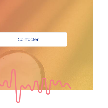
 et Santé à 
 Bokaliens
Contacter
s
e à tous
tail
  Bonjour les 
 je vous 
e bisous a tous