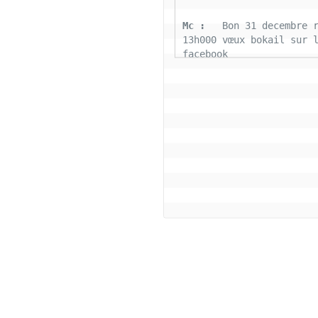
Mc : 
  Bon 31 decembre r
13h000 vœux bokail sur l
facebook
Laurentchantal 86 : 
  Bo
Marilyn sans oublier tou
connectés la famille Bok
aujourd'hui nous déposon
fardeaux 2022 soyons pos
cette belle journée de g
tous le monde
Coco : 
  Salut bon reve
Coco : 
  BJ a tous les 