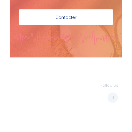
je vous souhaite mes 
meilleures vœux 
Contacter
surtout la 
santé,paix,bonheur,bonheur 
réussite que Dieu vous 
bénisse abondamment
bisous a tous 
JPX : 
  Bonne année 
2023 et Santé à tous 
les Bokaliennes et 
Bokaliens
Follow us
JPX : 
  L'anmou épi 
Foss
Marilyn : 
  Bon 