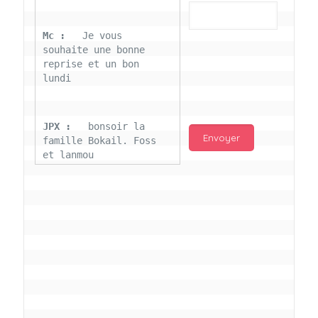
Mc : 
  Je vous 
souhaite une bonne 
reprise et un bon 
lundi
JPX : 
  bonsoir la 
famille Bokail. Foss 
et lanmou
Mc : 
  Bon 31 decembre 
rendezvous a 13h000 
vœux bokail sur la 
page facebook
Laurentchantal 86 : 
Bonjour Mc Marilyn 