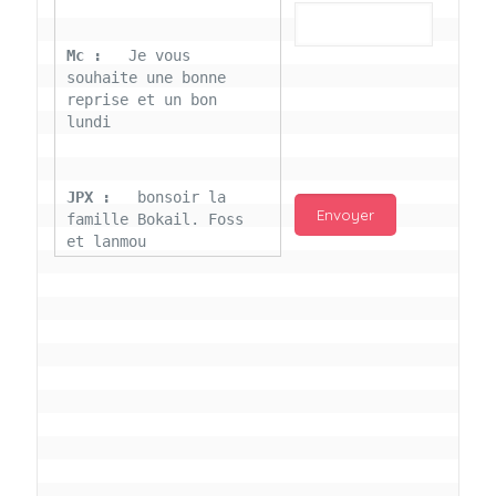
Mc : 
  Je vous 
souhaite une bonne 
reprise et un bon 
lundi
JPX : 
  bonsoir la 
famille Bokail. Foss 
et lanmou
Mc : 
  Bon 31 decembre 
rendezvous a 13h000 
vœux bokail sur la 
page facebook
Laurentchantal 86 : 
Bonjour Mc Marilyn 