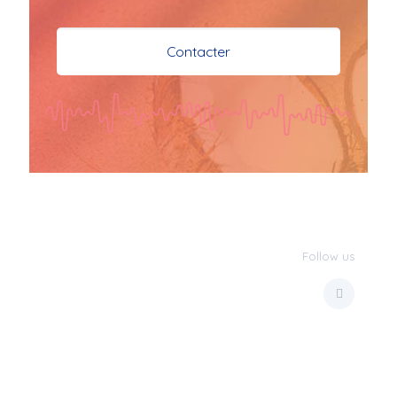
je vous souhaite mes 
meilleures vœux 
Contacter
surtout la 
santé,paix,bonheur,bonheur 
réussite que Dieu vous 
bénisse abondamment
bisous a tous 
JPX : 
  Bonne année 
2023 et Santé à tous 
les Bokaliennes et 
Bokaliens
Follow us
JPX : 
  L'anmou épi 
Foss
Marilyn : 
  Bon 