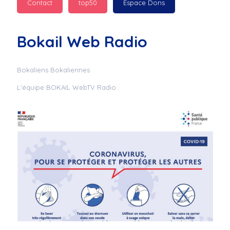
Contact
top50
Espace Dons
Jurad : 
  Marilyn 
passe des bonnes fêtes
Bokail Web Radio
Jurad : 
  Mc boudoume
Bokaliens Bokaliennes
L'équipe BOKAIL WebTV Radio
Mc : 
  Grosse ambiance 
du cite de bokail
Laurentchantal 86 : 
Mc dj au commande 
genial
Laurentchantal 86 : 
Bondoir a tous le 
monde bonne fête de 
fin d'année de gros 