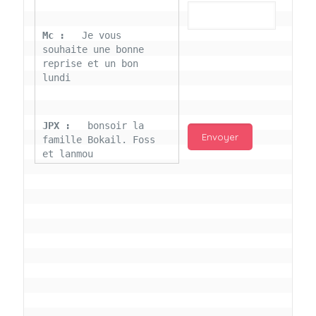
Mc : 
  Je vous 
souhaite une bonne 
reprise et un bon 
lundi
JPX : 
  bonsoir la 
famille Bokail. Foss 
et lanmou
Mc : 
  Bon 31 decembre 
rendezvous a 13h000 
vœux bokail sur la 
page facebook
Laurentchantal 86 : 
Bonjour Mc Marilyn 