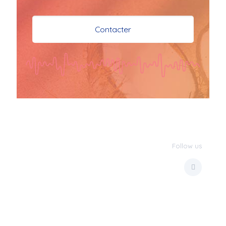
je vous souhaite mes 
meilleures vœux 
Contacter
surtout la 
santé,paix,bonheur,bonheur 
réussite que Dieu vous 
bénisse abondamment
bisous a tous 
JPX : 
  Bonne année 
2023 et Santé à tous 
les Bokaliennes et 
Bokaliens
Follow us
JPX : 
  L'anmou épi 
Foss
Marilyn : 
  Bon 