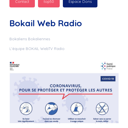
Contact
top50
Espace Dons
Jurad : 
  Marilyn 
passe des bonnes fêtes
Bokail Web Radio
Jurad : 
  Mc boudoume
Bokaliens Bokaliennes
L'équipe BOKAIL WebTV Radio
Mc : 
  Grosse ambiance 
du cite de bokail
Laurentchantal 86 : 
Mc dj au commande 
genial
Laurentchantal 86 : 
Bondoir a tous le 
monde bonne fête de 
fin d'année de gros 