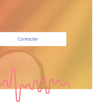
 et Santé à 
 Bokaliens
Contacter
s
e à tous
tail
  Bonjour les 
 je vous 
e bisous a tous