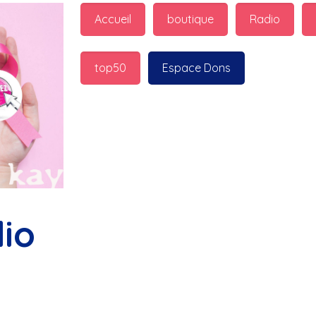
guest_7598 : 
  Marilyn p
Accueil
boutique
Radio
bonnes fêtes
top50
Espace Dons
Jurad : 
  Marilyn passe 
fêtes
Jurad : 
  Mc boudoume
Mc : 
  Grosse ambiance d
bokail
io
Laurentchantal 86 : 
  Mc
commande genial
Laurentchantal 86 : 
  Bo