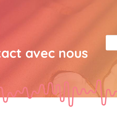
bisous a tous 
JPX : 
  Bonne année 2023
tous les Bokaliennes et
JPX : 
  L'anmou épi Fos
tact avec nous
Marilyn : 
  Bon dimanch
guest_7034 : 
  Gaby clo
guest_70Gaby Clotail : 
Bokaliens.et Bokaliennes
souhaite un bon dimanch