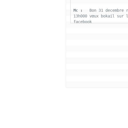
Mc : 
  Bon 31 decembre r
13h000 vœux bokail sur l
facebook
Laurentchantal 86 : 
  Bo
Marilyn sans oublier tou
connectés la famille Bok
aujourd'hui nous déposon
fardeaux 2022 soyons pos
cette belle journée de g
tous le monde
Coco : 
  Salut bon reve
Coco : 
  BJ a tous les 