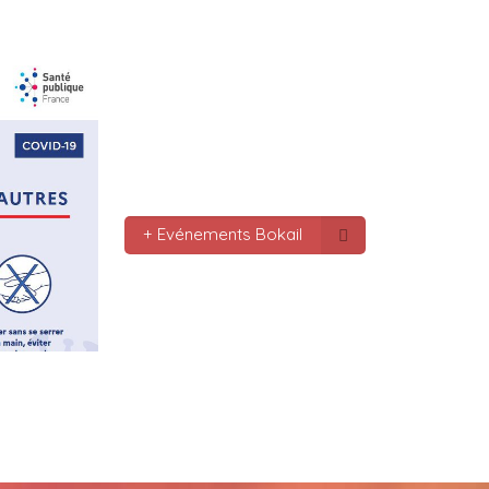
le monde bonne fête de f
gros bisous tousses
Mc : 
  Bonne annee a tou
connectes bonne année 20
pas.oubmier
Mc : 
  Bonne annee 2023
+ Evénements Bokail
Marilyn : 
  Bonne année 
bokaliennes et bokalien
Gaby clotail_5307 : 
  Bo
mondes je vous souhaite 
vœux surtout la 
santé,paix,bonheur,bonhe
que Dieu vous bénisse a