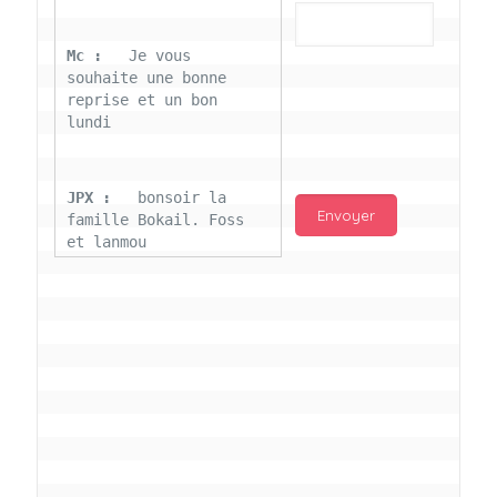
Mc : 
  Je vous 
souhaite une bonne 
reprise et un bon 
lundi
JPX : 
  bonsoir la 
famille Bokail. Foss 
et lanmou
Mc : 
  Bon 31 decembre 
rendezvous a 13h000 
vœux bokail sur la 
page facebook
Laurentchantal 86 : 
Bonjour Mc Marilyn 