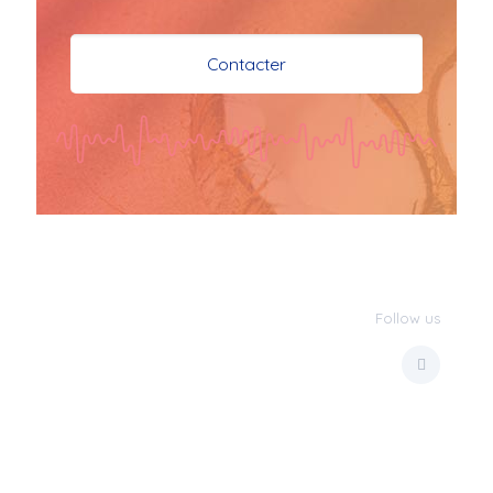
je vous souhaite mes 
meilleures vœux 
Contacter
surtout la 
santé,paix,bonheur,bonheur 
réussite que Dieu vous 
bénisse abondamment
bisous a tous 
JPX : 
  Bonne année 
2023 et Santé à tous 
les Bokaliennes et 
Bokaliens
Follow us
JPX : 
  L'anmou épi 
Foss
Marilyn : 
  Bon 