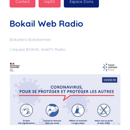
Contact
top50
Espace Dons
Jurad : 
  Marilyn 
passe des bonnes fêtes
Bokail Web Radio
Jurad : 
  Mc boudoume
Bokaliens Bokaliennes
L'équipe BOKAIL WebTV Radio
Mc : 
  Grosse ambiance 
du cite de bokail
Laurentchantal 86 : 
Mc dj au commande 
genial
Laurentchantal 86 : 
Bondoir a tous le 
monde bonne fête de 
fin d'année de gros 