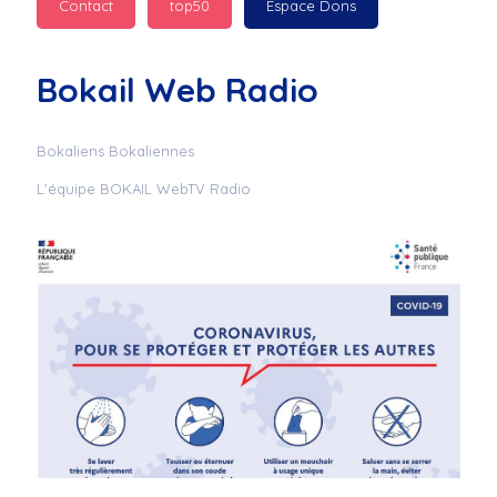
Contact
top50
Espace Dons
Jurad : 
  Marilyn 
passe des bonnes fêtes
Bokail Web Radio
Jurad : 
  Mc boudoume
Bokaliens Bokaliennes
L'équipe BOKAIL WebTV Radio
Mc : 
  Grosse ambiance 
du cite de bokail
Laurentchantal 86 : 
Mc dj au commande 
genial
Laurentchantal 86 : 
Bondoir a tous le 
monde bonne fête de 
fin d'année de gros 