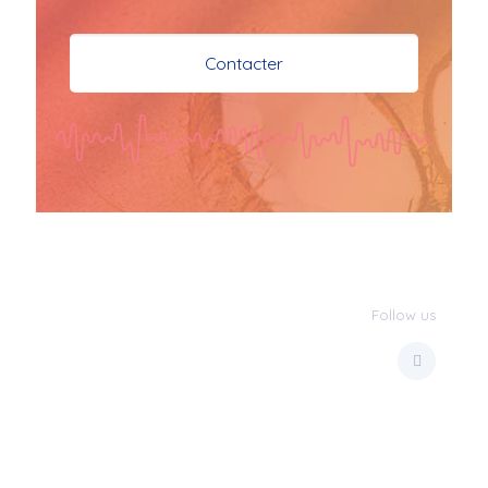
je vous souhaite mes 
meilleures vœux 
Contacter
surtout la 
santé,paix,bonheur,bonheur 
réussite que Dieu vous 
bénisse abondamment
bisous a tous 
JPX : 
  Bonne année 
2023 et Santé à tous 
les Bokaliennes et 
Bokaliens
Follow us
JPX : 
  L'anmou épi 
Foss
Marilyn : 
  Bon 