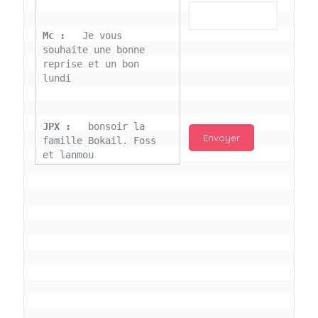
Mc : 
  Je vous 
souhaite une bonne 
reprise et un bon 
lundi
JPX : 
  bonsoir la 
famille Bokail. Foss 
et lanmou
Mc : 
  Bon 31 decembre 
rendezvous a 13h000 
vœux bokail sur la 
page facebook
Laurentchantal 86 : 
Bonjour Mc Marilyn 