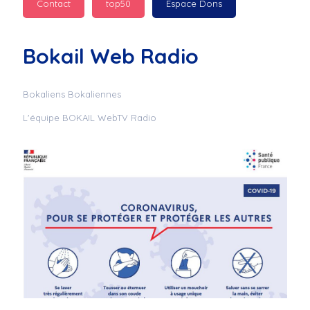
Contact
top50
Espace Dons
Jurad : 
  Marilyn 
passe des bonnes fêtes
Bokail Web Radio
Jurad : 
  Mc boudoume
Bokaliens Bokaliennes
L'équipe BOKAIL WebTV Radio
Mc : 
  Grosse ambiance 
du cite de bokail
Laurentchantal 86 : 
Mc dj au commande 
genial
Laurentchantal 86 : 
Bondoir a tous le 
monde bonne fête de 
fin d'année de gros 