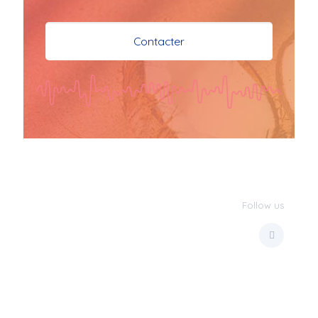
je vous souhaite mes 
meilleures vœux 
Contacter
surtout la 
santé,paix,bonheur,bonheur 
réussite que Dieu vous 
bénisse abondamment
bisous a tous 
JPX : 
  Bonne année 
2023 et Santé à tous 
les Bokaliennes et 
Bokaliens
Follow us
JPX : 
  L'anmou épi 
Foss
Marilyn : 
  Bon 