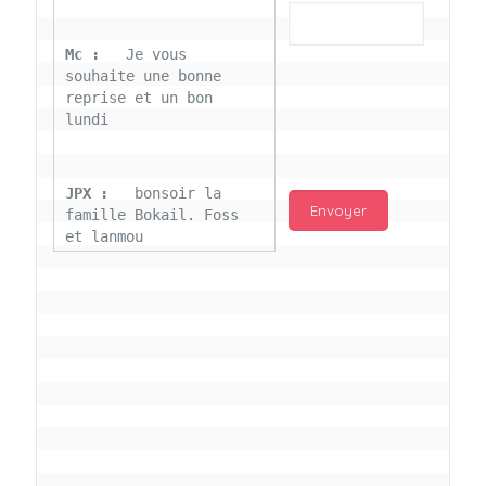
Mc : 
  Je vous 
souhaite une bonne 
reprise et un bon 
lundi
JPX : 
  bonsoir la 
famille Bokail. Foss 
et lanmou
Mc : 
  Bon 31 decembre 
rendezvous a 13h000 
vœux bokail sur la 
page facebook
Laurentchantal 86 : 
Bonjour Mc Marilyn 