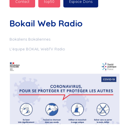
Contact
top50
Espace Dons
Jurad : 
  Marilyn 
passe des bonnes fêtes
Bokail Web Radio
Jurad : 
  Mc boudoume
Bokaliens Bokaliennes
L'équipe BOKAIL WebTV Radio
Mc : 
  Grosse ambiance 
du cite de bokail
Laurentchantal 86 : 
Mc dj au commande 
genial
Laurentchantal 86 : 
Bondoir a tous le 
monde bonne fête de 
fin d'année de gros 