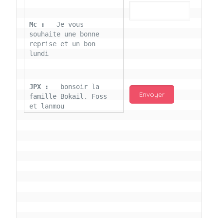
Mc : 
  Je vous 
souhaite une bonne 
reprise et un bon 
lundi
JPX : 
  bonsoir la 
famille Bokail. Foss 
et lanmou
Mc : 
  Bon 31 decembre 
rendezvous a 13h000 
vœux bokail sur la 
page facebook
Laurentchantal 86 : 
Bonjour Mc Marilyn 