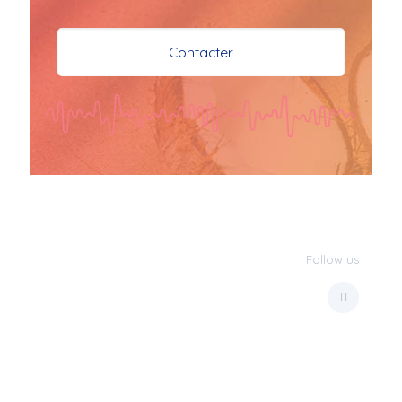
je vous souhaite mes 
meilleures vœux 
Contacter
surtout la 
santé,paix,bonheur,bonheur 
réussite que Dieu vous 
bénisse abondamment
bisous a tous 
JPX : 
  Bonne année 
2023 et Santé à tous 
les Bokaliennes et 
Bokaliens
Follow us
JPX : 
  L'anmou épi 
Foss
Marilyn : 
  Bon 