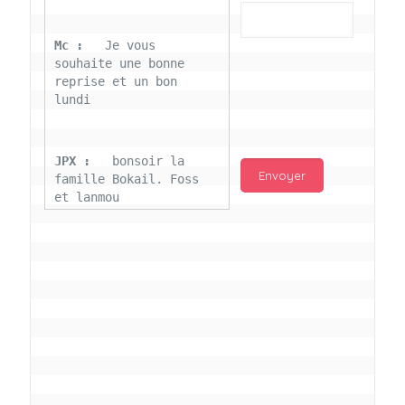
Mc : 
  Je vous 
souhaite une bonne 
reprise et un bon 
lundi
JPX : 
  bonsoir la 
famille Bokail. Foss 
et lanmou
Mc : 
  Bon 31 decembre 
rendezvous a 13h000 
vœux bokail sur la 
page facebook
Laurentchantal 86 : 
Bonjour Mc Marilyn 