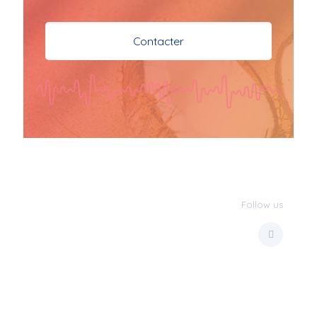
je vous souhaite mes 
meilleures vœux 
Contacter
surtout la 
santé,paix,bonheur,bonheur 
réussite que Dieu vous 
bénisse abondamment
bisous a tous 
JPX : 
  Bonne année 
2023 et Santé à tous 
les Bokaliennes et 
Bokaliens
Follow us
JPX : 
  L'anmou épi 
Foss
Marilyn : 
  Bon 