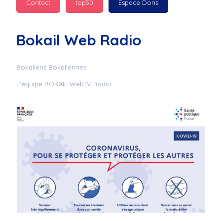
Contact
top50
Espace Dons
Jurad : 
  Marilyn 
passe des bonnes fêtes
Bokail Web Radio
Jurad : 
  Mc boudoume
Bokaliens Bokaliennes
L'équipe BOKAIL WebTV Radio
Mc : 
  Grosse ambiance 
du cite de bokail
Laurentchantal 86 : 
Mc dj au commande 
genial
Laurentchantal 86 : 
Bondoir a tous le 
monde bonne fête de 
fin d'année de gros 