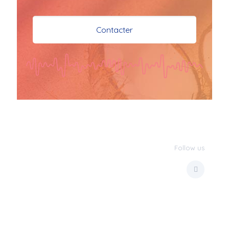
je vous souhaite mes 
meilleures vœux 
Contacter
surtout la 
santé,paix,bonheur,bonheur 
réussite que Dieu vous 
bénisse abondamment
bisous a tous 
JPX : 
  Bonne année 
2023 et Santé à tous 
les Bokaliennes et 
Bokaliens
Follow us
JPX : 
  L'anmou épi 
Foss
Marilyn : 
  Bon 