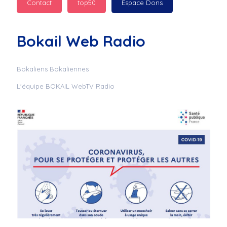
Contact
top50
Espace Dons
Jurad : 
  Marilyn 
passe des bonnes fêtes
Bokail Web Radio
Jurad : 
  Mc boudoume
Bokaliens Bokaliennes
L'équipe BOKAIL WebTV Radio
Mc : 
  Grosse ambiance 
du cite de bokail
Laurentchantal 86 : 
Mc dj au commande 
genial
Laurentchantal 86 : 
Bondoir a tous le 
monde bonne fête de 
fin d'année de gros 