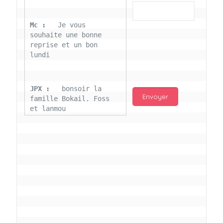
Mc : 
  Je vous 
souhaite une bonne 
reprise et un bon 
lundi
JPX : 
  bonsoir la 
famille Bokail. Foss 
et lanmou
Mc : 
  Bon 31 decembre 
rendezvous a 13h000 
vœux bokail sur la 
page facebook
Laurentchantal 86 : 
Bonjour Mc Marilyn 