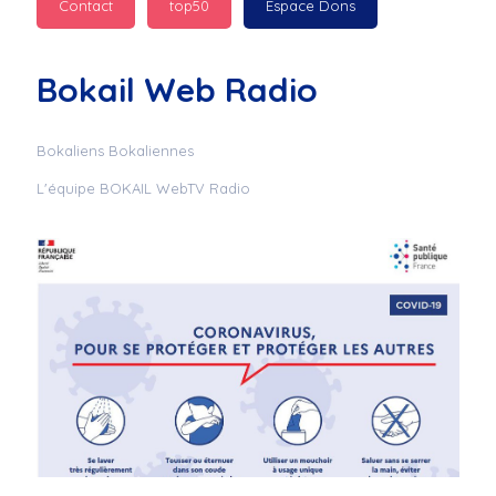
Contact
top50
Espace Dons
Jurad : 
  Marilyn 
passe des bonnes fêtes
Bokail Web Radio
Jurad : 
  Mc boudoume
Bokaliens Bokaliennes
L'équipe BOKAIL WebTV Radio
Mc : 
  Grosse ambiance 
du cite de bokail
Laurentchantal 86 : 
Mc dj au commande 
genial
Laurentchantal 86 : 
Bondoir a tous le 
monde bonne fête de 
fin d'année de gros 