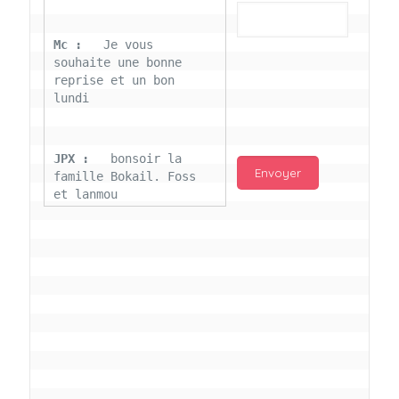
Mc : 
  Je vous 
souhaite une bonne 
reprise et un bon 
lundi
JPX : 
  bonsoir la 
famille Bokail. Foss 
et lanmou
Mc : 
  Bon 31 decembre 
rendezvous a 13h000 
vœux bokail sur la 
page facebook
Laurentchantal 86 : 
Bonjour Mc Marilyn 