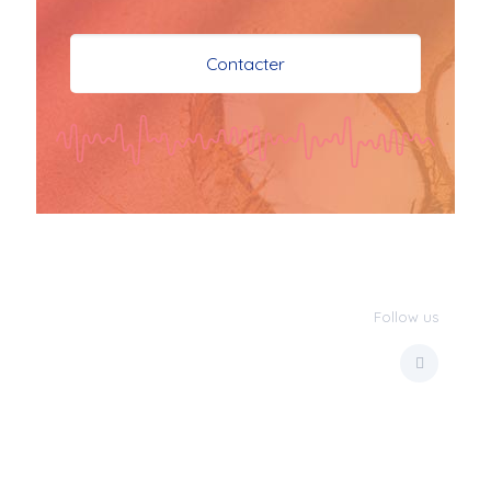
je vous souhaite mes 
meilleures vœux 
Contacter
surtout la 
santé,paix,bonheur,bonheur 
réussite que Dieu vous 
bénisse abondamment
bisous a tous 
JPX : 
  Bonne année 
2023 et Santé à tous 
les Bokaliennes et 
Bokaliens
Follow us
JPX : 
  L'anmou épi 
Foss
Marilyn : 
  Bon 