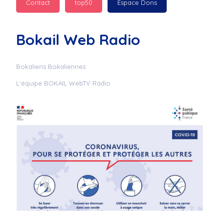
Contact
top50
Espace Dons
Jurad : 
  Marilyn 
passe des bonnes fêtes
Bokail Web Radio
Jurad : 
  Mc boudoume
Bokaliens Bokaliennes
L'équipe BOKAIL WebTV Radio
Mc : 
  Grosse ambiance 
du cite de bokail
Laurentchantal 86 : 
Mc dj au commande 
genial
Laurentchantal 86 : 
Bondoir a tous le 
monde bonne fête de 
fin d'année de gros 