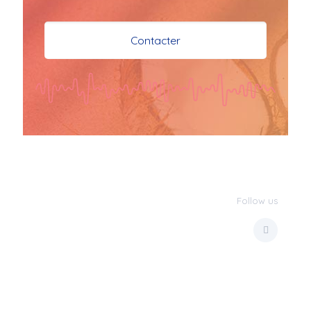
je vous souhaite mes 
meilleures vœux 
Contacter
surtout la 
santé,paix,bonheur,bonheur 
réussite que Dieu vous 
bénisse abondamment
bisous a tous 
JPX : 
  Bonne année 
2023 et Santé à tous 
les Bokaliennes et 
Bokaliens
Follow us
JPX : 
  L'anmou épi 
Foss
Marilyn : 
  Bon 