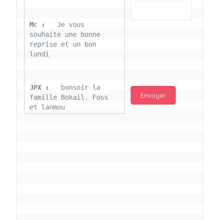
Mc : 
  Je vous 
souhaite une bonne 
reprise et un bon 
lundi
JPX : 
  bonsoir la 
famille Bokail. Foss 
et lanmou
Mc : 
  Bon 31 decembre 
rendezvous a 13h000 
vœux bokail sur la 
page facebook
Laurentchantal 86 : 
Bonjour Mc Marilyn 