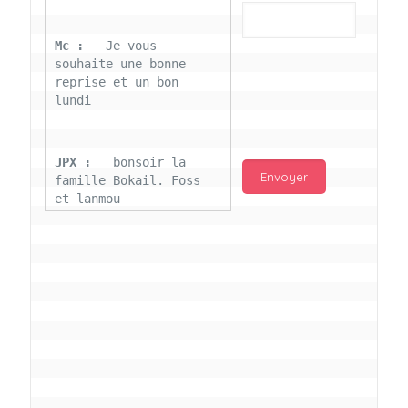
Mc : 
  Je vous 
souhaite une bonne 
reprise et un bon 
lundi
JPX : 
  bonsoir la 
famille Bokail. Foss 
et lanmou
Mc : 
  Bon 31 decembre 
rendezvous a 13h000 
vœux bokail sur la 
page facebook
Laurentchantal 86 : 
Bonjour Mc Marilyn 