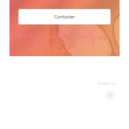
je vous souhaite mes 
meilleures vœux 
Contacter
surtout la 
santé,paix,bonheur,bonheur 
réussite que Dieu vous 
bénisse abondamment
bisous a tous 
JPX : 
  Bonne année 
2023 et Santé à tous 
les Bokaliennes et 
Bokaliens
Follow us
JPX : 
  L'anmou épi 
Foss
Marilyn : 
  Bon 