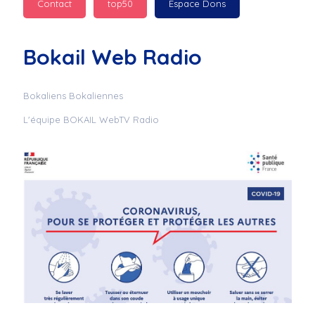
Contact
top50
Espace Dons
Jurad : 
  Marilyn 
passe des bonnes fêtes
Bokail Web Radio
Jurad : 
  Mc boudoume
Bokaliens Bokaliennes
L'équipe BOKAIL WebTV Radio
Mc : 
  Grosse ambiance 
du cite de bokail
Laurentchantal 86 : 
Mc dj au commande 
genial
Laurentchantal 86 : 
Bondoir a tous le 
monde bonne fête de 
fin d'année de gros 