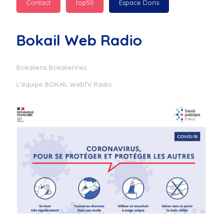
Contact
top50
Espace Dons
Jurad : 
  Marilyn 
passe des bonnes fêtes
Bokail Web Radio
Jurad : 
  Mc boudoume
Bokaliens Bokaliennes
L'équipe BOKAIL WebTV Radio
Mc : 
  Grosse ambiance 
du cite de bokail
Laurentchantal 86 : 
Mc dj au commande 
genial
Laurentchantal 86 : 
Bondoir a tous le 
monde bonne fête de 
fin d'année de gros 