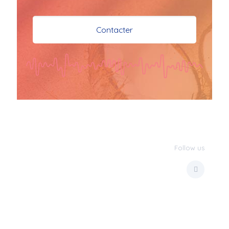
je vous souhaite mes 
meilleures vœux 
Contacter
surtout la 
santé,paix,bonheur,bonheur 
réussite que Dieu vous 
bénisse abondamment
bisous a tous 
JPX : 
  Bonne année 
2023 et Santé à tous 
les Bokaliennes et 
Bokaliens
Follow us
JPX : 
  L'anmou épi 
Foss
Marilyn : 
  Bon 