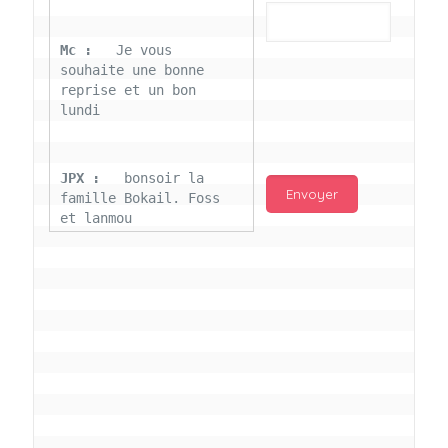
Mc : 
  Je vous 
souhaite une bonne 
reprise et un bon 
lundi
JPX : 
  bonsoir la 
famille Bokail. Foss 
et lanmou
Mc : 
  Bon 31 decembre 
rendezvous a 13h000 
vœux bokail sur la 
page facebook
Laurentchantal 86 : 
Bonjour Mc Marilyn 