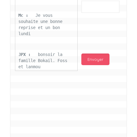
Mc : 
  Je vous 
souhaite une bonne 
reprise et un bon 
lundi
JPX : 
  bonsoir la 
famille Bokail. Foss 
et lanmou
Mc : 
  Bon 31 decembre 
rendezvous a 13h000 
vœux bokail sur la 
page facebook
Laurentchantal 86 : 
Bonjour Mc Marilyn 