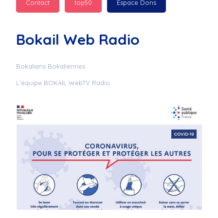
Contact
top50
Espace Dons
Jurad : 
  Marilyn 
passe des bonnes fêtes
Bokail Web Radio
Jurad : 
  Mc boudoume
Bokaliens Bokaliennes
L'équipe BOKAIL WebTV Radio
Mc : 
  Grosse ambiance 
du cite de bokail
Laurentchantal 86 : 
Mc dj au commande 
genial
Laurentchantal 86 : 
Bondoir a tous le 
monde bonne fête de 
fin d'année de gros 