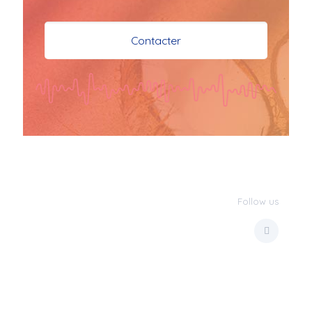
je vous souhaite mes 
meilleures vœux 
Contacter
surtout la 
santé,paix,bonheur,bonheur 
réussite que Dieu vous 
bénisse abondamment
bisous a tous 
JPX : 
  Bonne année 
2023 et Santé à tous 
les Bokaliennes et 
Bokaliens
Follow us
JPX : 
  L'anmou épi 
Foss
Marilyn : 
  Bon 