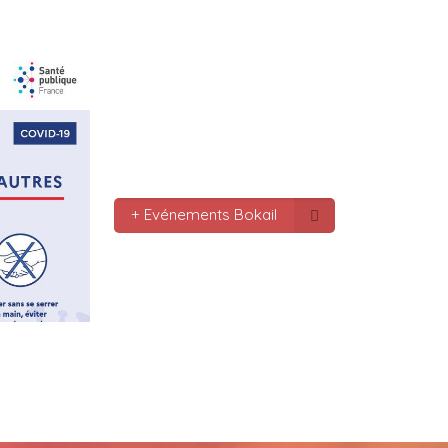
le monde bonne fête de f
gros bisous tousses
Mc : 
  Bonne annee a tou
connectes bonne année 20
pas.oubmier
Mc : 
  Bonne annee 2023
+ Evénements Bokail
Marilyn : 
  Bonne année 
bokaliennes et bokalien
Gaby clotail_5307 : 
  Bo
mondes je vous souhaite 
vœux surtout la 
santé,paix,bonheur,bonhe
que Dieu vous bénisse a