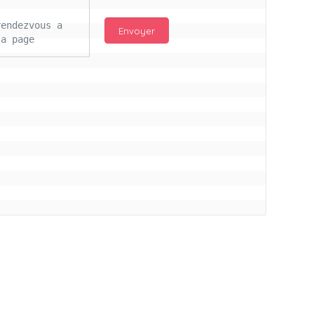
endezvous a 
a page 
njour Mc 
d les 
ail 
s ce lours 
itifs pour 
ros bisous à 
illon a vs
connectés