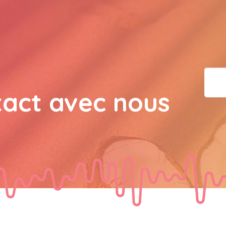
bisous a tous 
JPX : 
  Bonne année 2023
tous les Bokaliennes et
JPX : 
  L'anmou épi Fos
tact avec nous
Marilyn : 
  Bon dimanch
guest_7034 : 
  Gaby clo
guest_70Gaby Clotail : 
Bokaliens.et Bokaliennes
souhaite un bon dimanch