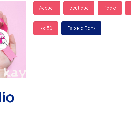
guest_7598 : 
  Marilyn p
Accueil
boutique
Radio
bonnes fêtes
top50
Espace Dons
Jurad : 
  Marilyn passe 
fêtes
Jurad : 
  Mc boudoume
Mc : 
  Grosse ambiance d
bokail
io
Laurentchantal 86 : 
  Mc
commande genial
Laurentchantal 86 : 
  Bo