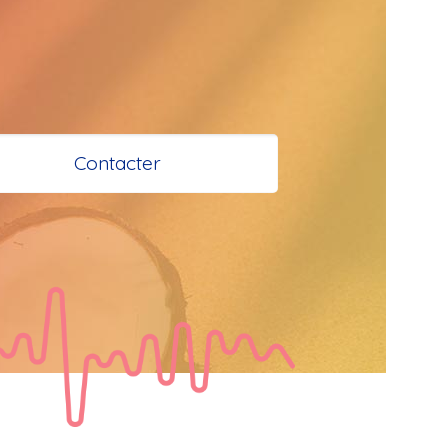
 et Santé à 
 Bokaliens
Contacter
s
e à tous
tail
  Bonjour les 
 je vous 
e bisous a tous