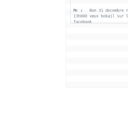
Mc : 
  Bon 31 decembre r
13h000 vœux bokail sur l
facebook
Laurentchantal 86 : 
  Bo
Marilyn sans oublier tou
connectés la famille Bok
aujourd'hui nous déposon
fardeaux 2022 soyons pos
cette belle journée de g
tous le monde
Coco : 
  Salut bon reve
Coco : 
  BJ a tous les 