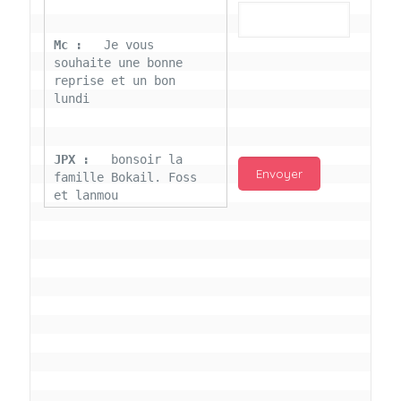
Mc : 
  Je vous 
souhaite une bonne 
reprise et un bon 
lundi
JPX : 
  bonsoir la 
famille Bokail. Foss 
et lanmou
Mc : 
  Bon 31 decembre 
rendezvous a 13h000 
vœux bokail sur la 
page facebook
Laurentchantal 86 : 
Bonjour Mc Marilyn 