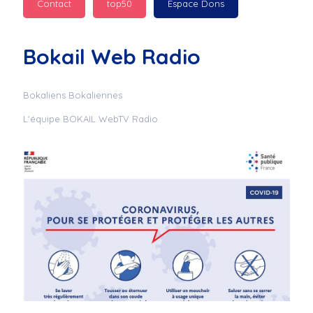
Contact
top50
Espace Dons
Jurad : 
  Marilyn 
passe des bonnes fêtes
Bokail Web Radio
Jurad : 
  Mc boudoume
Bokaliens Bokaliennes
L'équipe BOKAIL WebTV Radio
Mc : 
  Grosse ambiance 
du cite de bokail
Laurentchantal 86 : 
Mc dj au commande 
genial
Laurentchantal 86 : 
Bondoir a tous le 
monde bonne fête de 
fin d'année de gros 