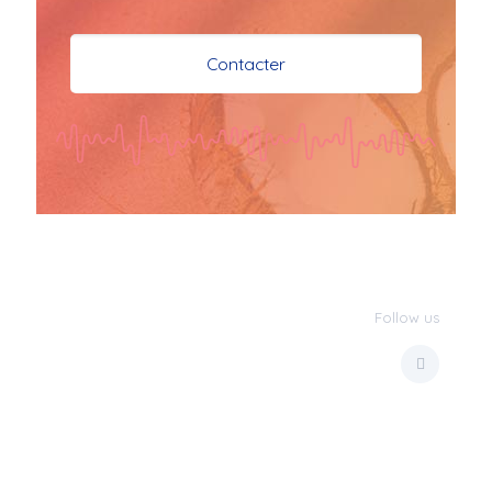
je vous souhaite mes 
meilleures vœux 
Contacter
surtout la 
santé,paix,bonheur,bonheur 
réussite que Dieu vous 
bénisse abondamment
bisous a tous 
JPX : 
  Bonne année 
2023 et Santé à tous 
les Bokaliennes et 
Bokaliens
Follow us
JPX : 
  L'anmou épi 
Foss
Marilyn : 
  Bon 