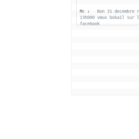
Mc : 
  Bon 31 decembre r
13h000 vœux bokail sur l
facebook
Laurentchantal 86 : 
  Bo
Marilyn sans oublier tou
connectés la famille Bok
aujourd'hui nous déposon
fardeaux 2022 soyons pos
cette belle journée de g
tous le monde
Coco : 
  Salut bon reve
Coco : 
  BJ a tous les 