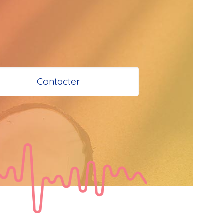
 et Santé à 
 Bokaliens
Contacter
s
e à tous
tail
  Bonjour les 
 je vous 
e bisous a tous