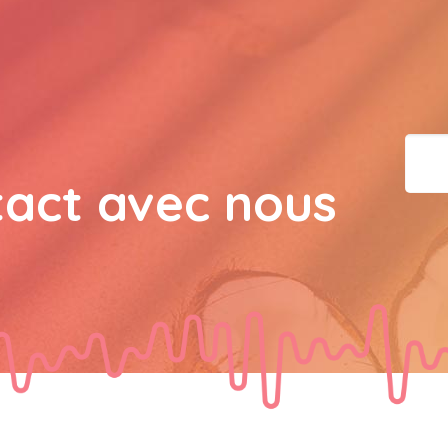
bisous a tous 
JPX : 
  Bonne année 2023
tous les Bokaliennes et
JPX : 
  L'anmou épi Fos
tact avec nous
Marilyn : 
  Bon dimanch
guest_7034 : 
  Gaby clo
guest_70Gaby Clotail : 
Bokaliens.et Bokaliennes
souhaite un bon dimanch