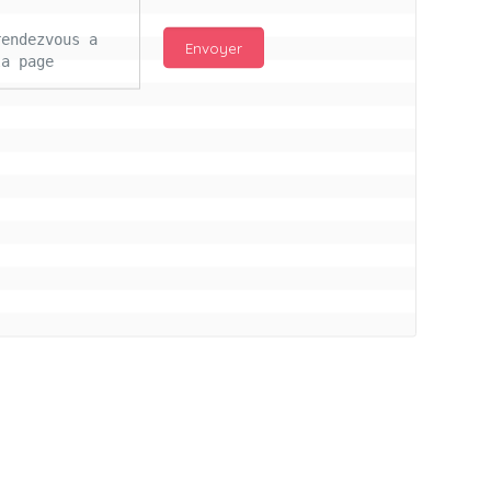
endezvous a 
a page 
njour Mc 
d les 
ail 
s ce lours 
itifs pour 
ros bisous à 
illon a vs
connectés