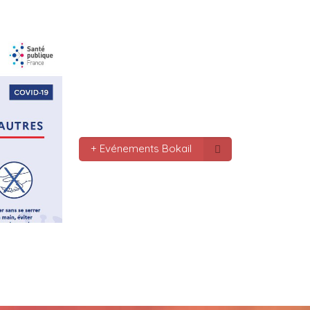
le monde bonne fête de f
gros bisous tousses
Mc : 
  Bonne annee a tou
connectes bonne année 20
pas.oubmier
Mc : 
  Bonne annee 2023
+ Evénements Bokail
Marilyn : 
  Bonne année 
bokaliennes et bokalien
Gaby clotail_5307 : 
  Bo
mondes je vous souhaite 
vœux surtout la 
santé,paix,bonheur,bonhe
que Dieu vous bénisse a