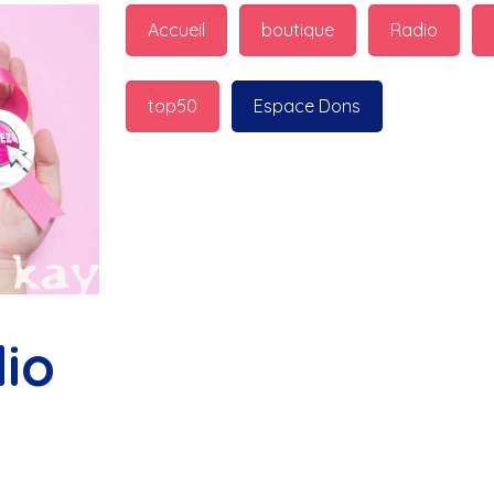
guest_7598 : 
  Marilyn p
Accueil
boutique
Radio
bonnes fêtes
top50
Espace Dons
Jurad : 
  Marilyn passe 
fêtes
Jurad : 
  Mc boudoume
Mc : 
  Grosse ambiance d
bokail
io
Laurentchantal 86 : 
  Mc
commande genial
Laurentchantal 86 : 
  Bo