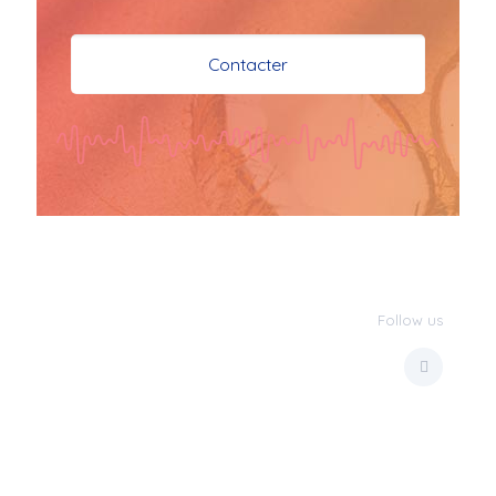
je vous souhaite mes 
meilleures vœux 
Contacter
surtout la 
santé,paix,bonheur,bonheur 
réussite que Dieu vous 
bénisse abondamment
bisous a tous 
JPX : 
  Bonne année 
2023 et Santé à tous 
les Bokaliennes et 
Bokaliens
Follow us
JPX : 
  L'anmou épi 
Foss
Marilyn : 
  Bon 