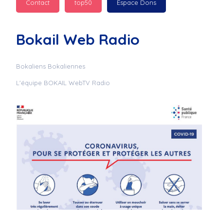
Contact
top50
Espace Dons
Jurad : 
  Marilyn 
passe des bonnes fêtes
Bokail Web Radio
Jurad : 
  Mc boudoume
Bokaliens Bokaliennes
L'équipe BOKAIL WebTV Radio
Mc : 
  Grosse ambiance 
du cite de bokail
Laurentchantal 86 : 
Mc dj au commande 
genial
Laurentchantal 86 : 
Bondoir a tous le 
monde bonne fête de 
fin d'année de gros 