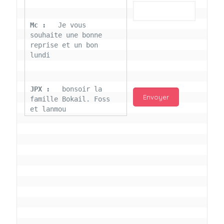
Mc : 
  Je vous 
souhaite une bonne 
reprise et un bon 
lundi
JPX : 
  bonsoir la 
famille Bokail. Foss 
et lanmou
Mc : 
  Bon 31 decembre 
rendezvous a 13h000 
vœux bokail sur la 
page facebook
Laurentchantal 86 : 
Bonjour Mc Marilyn 