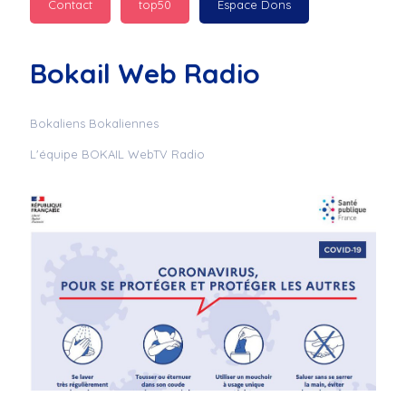
Contact
top50
Espace Dons
Jurad : 
  Marilyn 
passe des bonnes fêtes
Bokail Web Radio
Jurad : 
  Mc boudoume
Bokaliens Bokaliennes
L'équipe BOKAIL WebTV Radio
Mc : 
  Grosse ambiance 
du cite de bokail
Laurentchantal 86 : 
Mc dj au commande 
genial
Laurentchantal 86 : 
Bondoir a tous le 
monde bonne fête de 
fin d'année de gros 