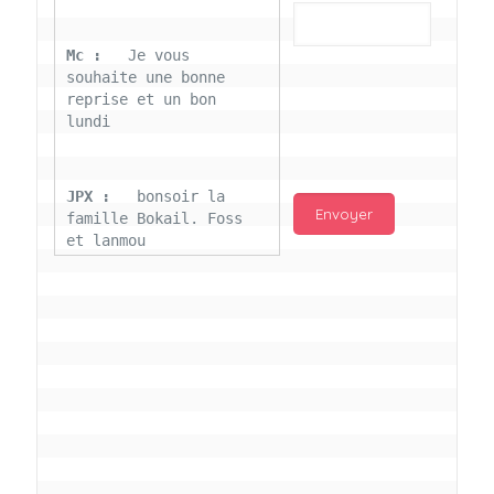
Mc : 
  Je vous 
souhaite une bonne 
reprise et un bon 
lundi
JPX : 
  bonsoir la 
famille Bokail. Foss 
et lanmou
Mc : 
  Bon 31 decembre 
rendezvous a 13h000 
vœux bokail sur la 
page facebook
Laurentchantal 86 : 
Bonjour Mc Marilyn 