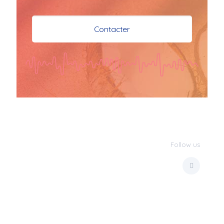
je vous souhaite mes 
meilleures vœux 
Contacter
surtout la 
santé,paix,bonheur,bonheur 
réussite que Dieu vous 
bénisse abondamment
bisous a tous 
JPX : 
  Bonne année 
2023 et Santé à tous 
les Bokaliennes et 
Bokaliens
Follow us
JPX : 
  L'anmou épi 
Foss
Marilyn : 
  Bon 