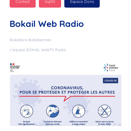
Contact
top50
Espace Dons
Jurad : 
  Marilyn 
passe des bonnes fêtes
Bokail Web Radio
Jurad : 
  Mc boudoume
Bokaliens Bokaliennes
L'équipe BOKAIL WebTV Radio
Mc : 
  Grosse ambiance 
du cite de bokail
Laurentchantal 86 : 
Mc dj au commande 
genial
Laurentchantal 86 : 
Bondoir a tous le 
monde bonne fête de 
fin d'année de gros 