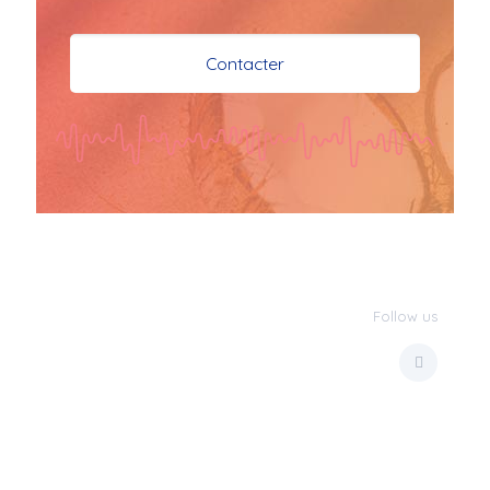
je vous souhaite mes 
meilleures vœux 
Contacter
surtout la 
santé,paix,bonheur,bonheur 
réussite que Dieu vous 
bénisse abondamment
bisous a tous 
JPX : 
  Bonne année 
2023 et Santé à tous 
les Bokaliennes et 
Bokaliens
Follow us
JPX : 
  L'anmou épi 
Foss
Marilyn : 
  Bon 