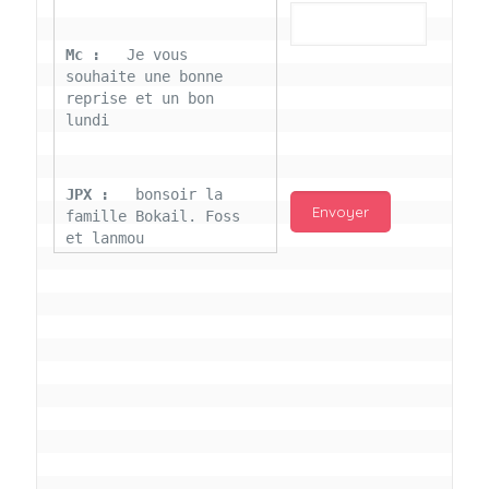
Mc : 
  Je vous 
souhaite une bonne 
reprise et un bon 
lundi
JPX : 
  bonsoir la 
famille Bokail. Foss 
et lanmou
Mc : 
  Bon 31 decembre 
rendezvous a 13h000 
vœux bokail sur la 
page facebook
Laurentchantal 86 : 
Bonjour Mc Marilyn 