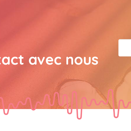
bisous a tous 
JPX : 
  Bonne année 2023
tous les Bokaliennes et
JPX : 
  L'anmou épi Fos
tact avec nous
Marilyn : 
  Bon dimanch
guest_7034 : 
  Gaby clo
guest_70Gaby Clotail : 
Bokaliens.et Bokaliennes
souhaite un bon dimanch