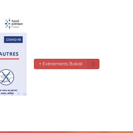
le monde bonne fête de f
gros bisous tousses
Mc : 
  Bonne annee a tou
connectes bonne année 20
pas.oubmier
Mc : 
  Bonne annee 2023
+ Evénements Bokail
Marilyn : 
  Bonne année 
bokaliennes et bokalien
Gaby clotail_5307 : 
  Bo
mondes je vous souhaite 
vœux surtout la 
santé,paix,bonheur,bonhe
que Dieu vous bénisse a