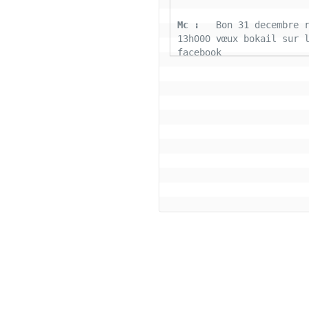
Mc : 
  Bon 31 decembre r
13h000 vœux bokail sur l
facebook
Laurentchantal 86 : 
  Bo
Marilyn sans oublier tou
connectés la famille Bok
aujourd'hui nous déposon
fardeaux 2022 soyons pos
cette belle journée de g
tous le monde
Coco : 
  Salut bon reve
Coco : 
  BJ a tous les 