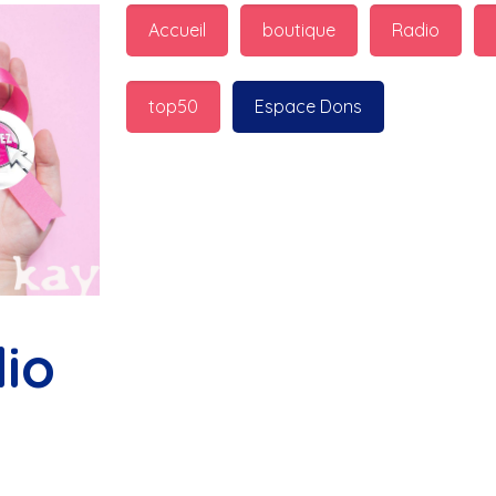
guest_7598 : 
  Marilyn p
Accueil
boutique
Radio
bonnes fêtes
top50
Espace Dons
Jurad : 
  Marilyn passe 
fêtes
Jurad : 
  Mc boudoume
Mc : 
  Grosse ambiance d
bokail
io
Laurentchantal 86 : 
  Mc
commande genial
Laurentchantal 86 : 
  Bo