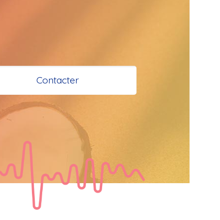
 et Santé à 
 Bokaliens
Contacter
s
e à tous
tail
  Bonjour les 
 je vous 
e bisous a tous