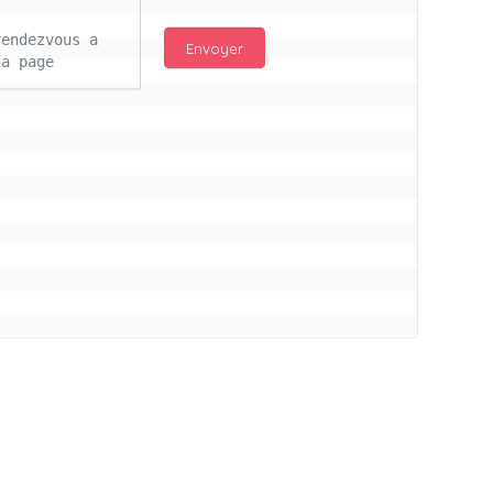
endezvous a 
a page 
njour Mc 
d les 
ail 
s ce lours 
itifs pour 
ros bisous à 
illon a vs
connectés