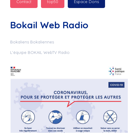
Contact
top50
Espace Dons
Jurad : 
  Marilyn 
passe des bonnes fêtes
Bokail Web Radio
Jurad : 
  Mc boudoume
Bokaliens Bokaliennes
L'équipe BOKAIL WebTV Radio
Mc : 
  Grosse ambiance 
du cite de bokail
Laurentchantal 86 : 
Mc dj au commande 
genial
Laurentchantal 86 : 
Bondoir a tous le 
monde bonne fête de 
fin d'année de gros 