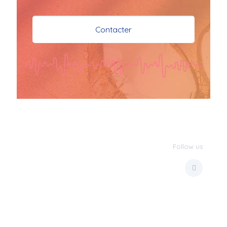
je vous souhaite mes 
meilleures vœux 
Contacter
surtout la 
santé,paix,bonheur,bonheur 
réussite que Dieu vous 
bénisse abondamment
bisous a tous 
JPX : 
  Bonne année 
2023 et Santé à tous 
les Bokaliennes et 
Bokaliens
Follow us
JPX : 
  L'anmou épi 
Foss
Marilyn : 
  Bon 