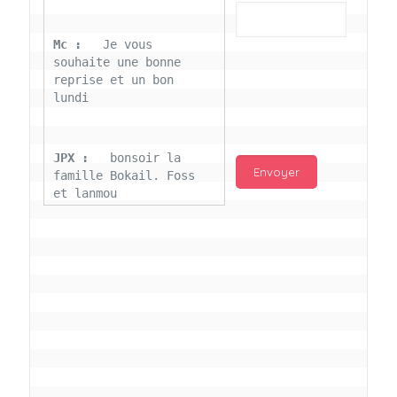
Mc : 
  Je vous 
souhaite une bonne 
reprise et un bon 
lundi
JPX : 
  bonsoir la 
famille Bokail. Foss 
et lanmou
Mc : 
  Bon 31 decembre 
rendezvous a 13h000 
vœux bokail sur la 
page facebook
Laurentchantal 86 : 
Bonjour Mc Marilyn 