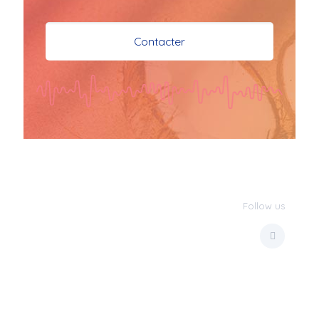
je vous souhaite mes 
meilleures vœux 
Contacter
surtout la 
santé,paix,bonheur,bonheur 
réussite que Dieu vous 
bénisse abondamment
bisous a tous 
JPX : 
  Bonne année 
2023 et Santé à tous 
les Bokaliennes et 
Bokaliens
Follow us
JPX : 
  L'anmou épi 
Foss
Marilyn : 
  Bon 