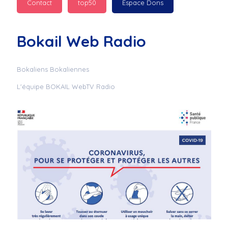
Contact
top50
Espace Dons
Jurad : 
  Marilyn 
passe des bonnes fêtes
Bokail Web Radio
Jurad : 
  Mc boudoume
Bokaliens Bokaliennes
L'équipe BOKAIL WebTV Radio
Mc : 
  Grosse ambiance 
du cite de bokail
Laurentchantal 86 : 
Mc dj au commande 
genial
Laurentchantal 86 : 
Bondoir a tous le 
monde bonne fête de 
fin d'année de gros 