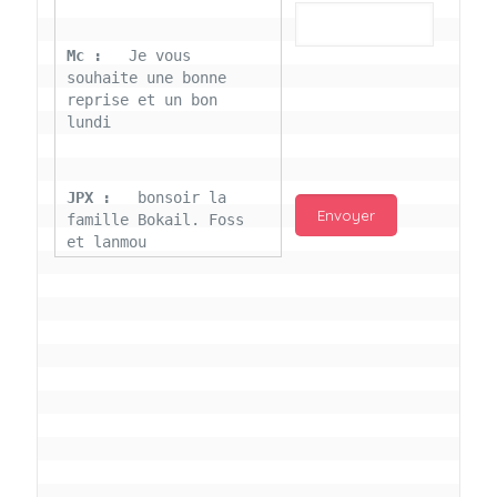
Mc : 
  Je vous 
souhaite une bonne 
reprise et un bon 
lundi
JPX : 
  bonsoir la 
famille Bokail. Foss 
et lanmou
Mc : 
  Bon 31 decembre 
rendezvous a 13h000 
vœux bokail sur la 
page facebook
Laurentchantal 86 : 
Bonjour Mc Marilyn 