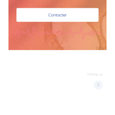
je vous souhaite mes 
meilleures vœux 
Contacter
surtout la 
santé,paix,bonheur,bonheur 
réussite que Dieu vous 
bénisse abondamment
bisous a tous 
JPX : 
  Bonne année 
2023 et Santé à tous 
les Bokaliennes et 
Bokaliens
Follow us
JPX : 
  L'anmou épi 
Foss
Marilyn : 
  Bon 