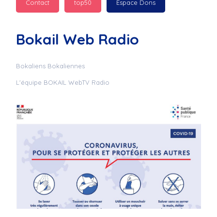
Contact
top50
Espace Dons
Jurad : 
  Marilyn 
passe des bonnes fêtes
Bokail Web Radio
Jurad : 
  Mc boudoume
Bokaliens Bokaliennes
L'équipe BOKAIL WebTV Radio
Mc : 
  Grosse ambiance 
du cite de bokail
Laurentchantal 86 : 
Mc dj au commande 
genial
Laurentchantal 86 : 
Bondoir a tous le 
monde bonne fête de 
fin d'année de gros 