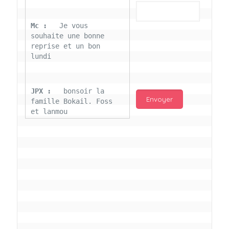
Mc : 
  Je vous 
souhaite une bonne 
reprise et un bon 
lundi
JPX : 
  bonsoir la 
famille Bokail. Foss 
et lanmou
Mc : 
  Bon 31 decembre 
rendezvous a 13h000 
vœux bokail sur la 
page facebook
Laurentchantal 86 : 
Bonjour Mc Marilyn 