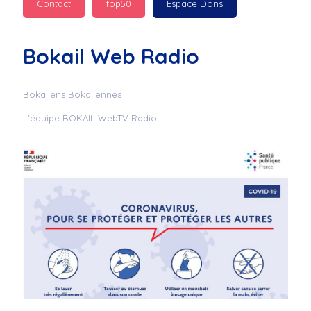
Contact
top50
Espace Dons
Jurad : 
  Marilyn 
passe des bonnes fêtes
Bokail Web Radio
Jurad : 
  Mc boudoume
Bokaliens Bokaliennes
L'équipe BOKAIL WebTV Radio
Mc : 
  Grosse ambiance 
du cite de bokail
Laurentchantal 86 : 
Mc dj au commande 
genial
Laurentchantal 86 : 
Bondoir a tous le 
monde bonne fête de 
fin d'année de gros 