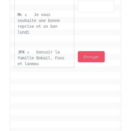
Mc : 
  Je vous 
souhaite une bonne 
reprise et un bon 
lundi
JPX : 
  bonsoir la 
famille Bokail. Foss 
et lanmou
Mc : 
  Bon 31 decembre 
rendezvous a 13h000 
vœux bokail sur la 
page facebook
Laurentchantal 86 : 
Bonjour Mc Marilyn 