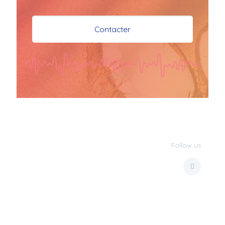
je vous souhaite mes 
meilleures vœux 
Contacter
surtout la 
santé,paix,bonheur,bonheur 
réussite que Dieu vous 
bénisse abondamment
bisous a tous 
JPX : 
  Bonne année 
2023 et Santé à tous 
les Bokaliennes et 
Bokaliens
Follow us
JPX : 
  L'anmou épi 
Foss
Marilyn : 
  Bon 