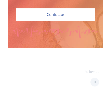
je vous souhaite mes 
meilleures vœux 
Contacter
surtout la 
santé,paix,bonheur,bonheur 
réussite que Dieu vous 
bénisse abondamment
bisous a tous 
JPX : 
  Bonne année 
2023 et Santé à tous 
les Bokaliennes et 
Bokaliens
Follow us
JPX : 
  L'anmou épi 
Foss
Marilyn : 
  Bon 