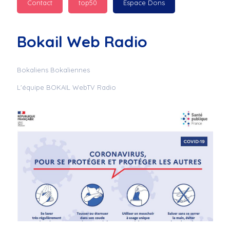
Contact
top50
Espace Dons
Jurad : 
  Marilyn 
passe des bonnes fêtes
Bokail Web Radio
Jurad : 
  Mc boudoume
Bokaliens Bokaliennes
L'équipe BOKAIL WebTV Radio
Mc : 
  Grosse ambiance 
du cite de bokail
Laurentchantal 86 : 
Mc dj au commande 
genial
Laurentchantal 86 : 
Bondoir a tous le 
monde bonne fête de 
fin d'année de gros 