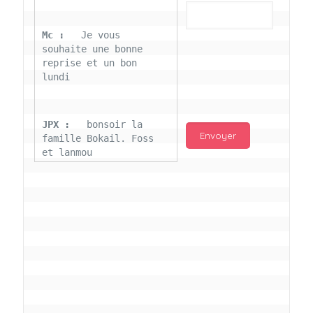
Mc : 
  Je vous 
souhaite une bonne 
reprise et un bon 
lundi
JPX : 
  bonsoir la 
famille Bokail. Foss 
et lanmou
Mc : 
  Bon 31 decembre 
rendezvous a 13h000 
vœux bokail sur la 
page facebook
Laurentchantal 86 : 
Bonjour Mc Marilyn 