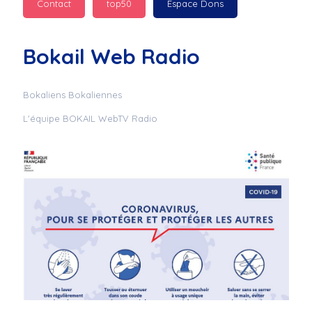
Contact
top50
Espace Dons
Jurad : 
  Marilyn 
passe des bonnes fêtes
Bokail Web Radio
Jurad : 
  Mc boudoume
Bokaliens Bokaliennes
L'équipe BOKAIL WebTV Radio
Mc : 
  Grosse ambiance 
du cite de bokail
Laurentchantal 86 : 
Mc dj au commande 
genial
Laurentchantal 86 : 
Bondoir a tous le 
monde bonne fête de 
fin d'année de gros 