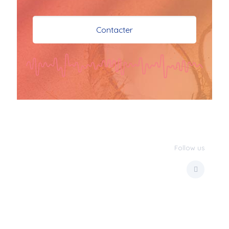
je vous souhaite mes 
meilleures vœux 
Contacter
surtout la 
santé,paix,bonheur,bonheur 
réussite que Dieu vous 
bénisse abondamment
bisous a tous 
JPX : 
  Bonne année 
2023 et Santé à tous 
les Bokaliennes et 
Bokaliens
Follow us
JPX : 
  L'anmou épi 
Foss
Marilyn : 
  Bon 