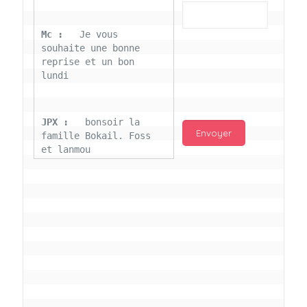
Mc : 
  Je vous 
souhaite une bonne 
reprise et un bon 
lundi
JPX : 
  bonsoir la 
famille Bokail. Foss 
et lanmou
Mc : 
  Bon 31 decembre 
rendezvous a 13h000 
vœux bokail sur la 
page facebook
Laurentchantal 86 : 
Bonjour Mc Marilyn 