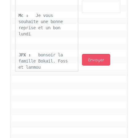
Mc : 
  Je vous 
souhaite une bonne 
reprise et un bon 
lundi
JPX : 
  bonsoir la 
famille Bokail. Foss 
et lanmou
Mc : 
  Bon 31 decembre 
rendezvous a 13h000 
vœux bokail sur la 
page facebook
Laurentchantal 86 : 
Bonjour Mc Marilyn 