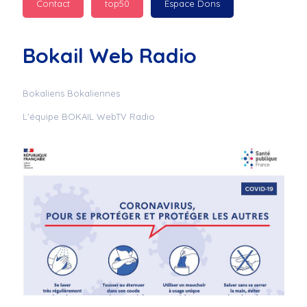
Contact
top50
Espace Dons
Jurad : 
  Marilyn 
passe des bonnes fêtes
Bokail Web Radio
Jurad : 
  Mc boudoume
Bokaliens Bokaliennes
L'équipe BOKAIL WebTV Radio
Mc : 
  Grosse ambiance 
du cite de bokail
Laurentchantal 86 : 
Mc dj au commande 
genial
Laurentchantal 86 : 
Bondoir a tous le 
monde bonne fête de 
fin d'année de gros 