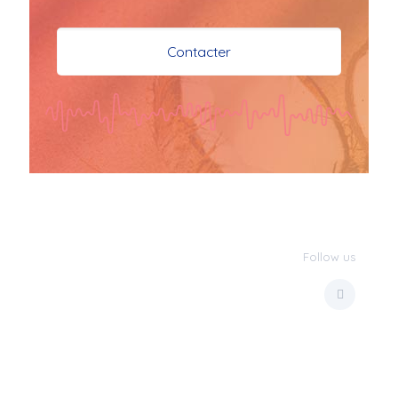
je vous souhaite mes 
meilleures vœux 
Contacter
surtout la 
santé,paix,bonheur,bonheur 
réussite que Dieu vous 
bénisse abondamment
bisous a tous 
JPX : 
  Bonne année 
2023 et Santé à tous 
les Bokaliennes et 
Bokaliens
Follow us
JPX : 
  L'anmou épi 
Foss
Marilyn : 
  Bon 