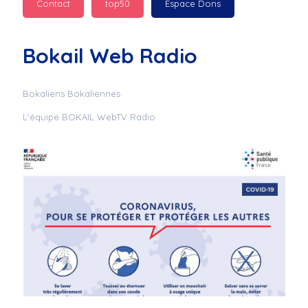
Contact
top50
Espace Dons
Jurad : 
  Marilyn 
passe des bonnes fêtes
Bokail Web Radio
Jurad : 
  Mc boudoume
Bokaliens Bokaliennes
L'équipe BOKAIL WebTV Radio
Mc : 
  Grosse ambiance 
du cite de bokail
Laurentchantal 86 : 
Mc dj au commande 
genial
Laurentchantal 86 : 
Bondoir a tous le 
monde bonne fête de 
fin d'année de gros 