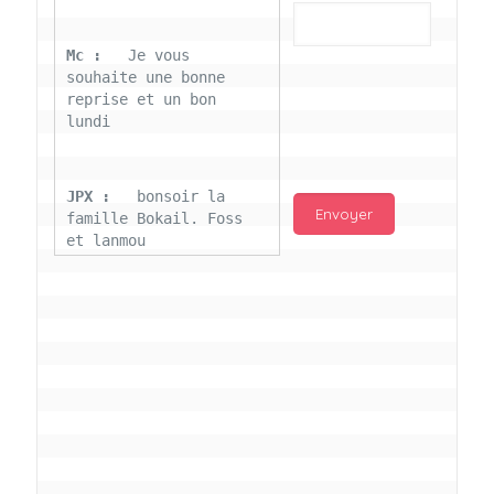
Mc : 
  Je vous 
souhaite une bonne 
reprise et un bon 
lundi
JPX : 
  bonsoir la 
famille Bokail. Foss 
et lanmou
Mc : 
  Bon 31 decembre 
rendezvous a 13h000 
vœux bokail sur la 
page facebook
Laurentchantal 86 : 
Bonjour Mc Marilyn 