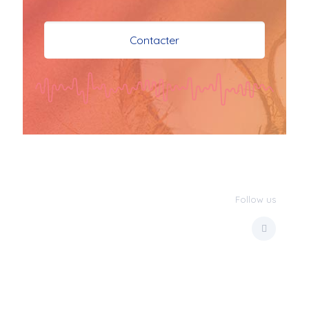
je vous souhaite mes 
meilleures vœux 
Contacter
surtout la 
santé,paix,bonheur,bonheur 
réussite que Dieu vous 
bénisse abondamment
bisous a tous 
JPX : 
  Bonne année 
2023 et Santé à tous 
les Bokaliennes et 
Bokaliens
Follow us
JPX : 
  L'anmou épi 
Foss
Marilyn : 
  Bon 