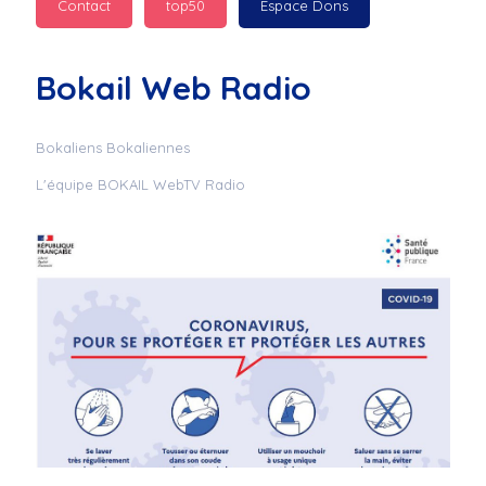
Contact
top50
Espace Dons
Jurad : 
  Marilyn 
passe des bonnes fêtes
Bokail Web Radio
Jurad : 
  Mc boudoume
Bokaliens Bokaliennes
L'équipe BOKAIL WebTV Radio
Mc : 
  Grosse ambiance 
du cite de bokail
Laurentchantal 86 : 
Mc dj au commande 
genial
Laurentchantal 86 : 
Bondoir a tous le 
monde bonne fête de 
fin d'année de gros 