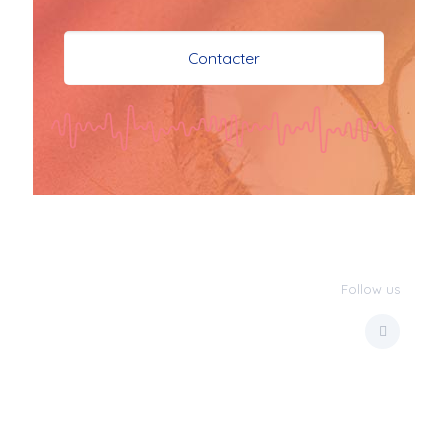
je vous souhaite mes 
meilleures vœux 
Contacter
surtout la 
santé,paix,bonheur,bonheur 
réussite que Dieu vous 
bénisse abondamment
bisous a tous 
JPX : 
  Bonne année 
2023 et Santé à tous 
les Bokaliennes et 
Bokaliens
Follow us
JPX : 
  L'anmou épi 
Foss
Marilyn : 
  Bon 