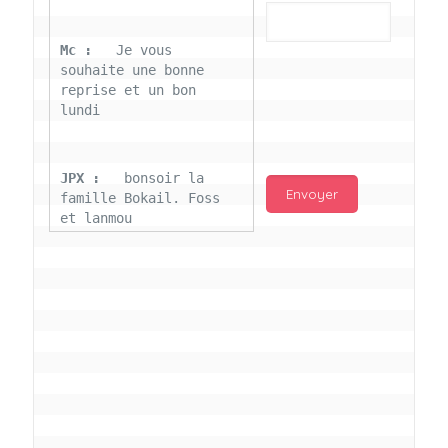
Mc : 
  Je vous 
souhaite une bonne 
reprise et un bon 
lundi
JPX : 
  bonsoir la 
famille Bokail. Foss 
et lanmou
Mc : 
  Bon 31 decembre 
rendezvous a 13h000 
vœux bokail sur la 
page facebook
Laurentchantal 86 : 
Bonjour Mc Marilyn 