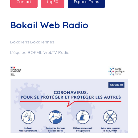
Contact
top50
Espace Dons
Jurad : 
  Marilyn 
passe des bonnes fêtes
Bokail Web Radio
Jurad : 
  Mc boudoume
Bokaliens Bokaliennes
L'équipe BOKAIL WebTV Radio
Mc : 
  Grosse ambiance 
du cite de bokail
Laurentchantal 86 : 
Mc dj au commande 
genial
Laurentchantal 86 : 
Bondoir a tous le 
monde bonne fête de 
fin d'année de gros 