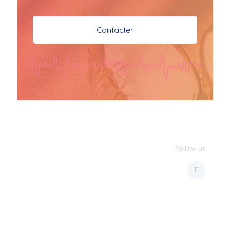
je vous souhaite mes 
meilleures vœux 
Contacter
surtout la 
santé,paix,bonheur,bonheur 
réussite que Dieu vous 
bénisse abondamment
bisous a tous 
JPX : 
  Bonne année 
2023 et Santé à tous 
les Bokaliennes et 
Bokaliens
Follow us
JPX : 
  L'anmou épi 
Foss
Marilyn : 
  Bon 