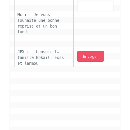
Mc : 
  Je vous 
souhaite une bonne 
reprise et un bon 
lundi
JPX : 
  bonsoir la 
famille Bokail. Foss 
et lanmou
Mc : 
  Bon 31 decembre 
rendezvous a 13h000 
vœux bokail sur la 
page facebook
Laurentchantal 86 : 
Bonjour Mc Marilyn 