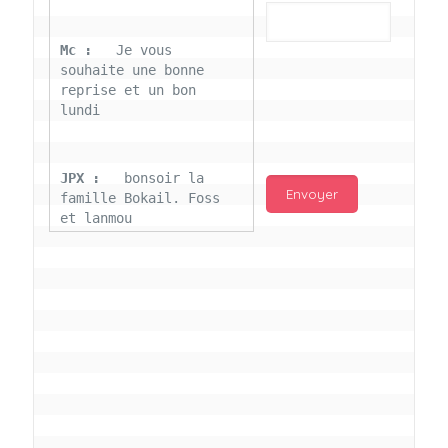
Mc : 
  Je vous 
souhaite une bonne 
reprise et un bon 
lundi
JPX : 
  bonsoir la 
famille Bokail. Foss 
et lanmou
Mc : 
  Bon 31 decembre 
rendezvous a 13h000 
vœux bokail sur la 
page facebook
Laurentchantal 86 : 
Bonjour Mc Marilyn 