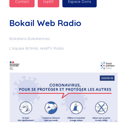
Contact
top50
Espace Dons
Jurad : 
  Marilyn 
passe des bonnes fêtes
Bokail Web Radio
Jurad : 
  Mc boudoume
Bokaliens Bokaliennes
L'équipe BOKAIL WebTV Radio
Mc : 
  Grosse ambiance 
du cite de bokail
Laurentchantal 86 : 
Mc dj au commande 
genial
Laurentchantal 86 : 
Bondoir a tous le 
monde bonne fête de 
fin d'année de gros 