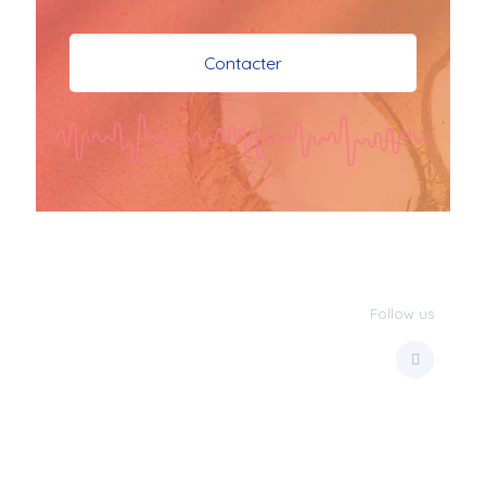
je vous souhaite mes 
meilleures vœux 
Contacter
surtout la 
santé,paix,bonheur,bonheur 
réussite que Dieu vous 
bénisse abondamment
bisous a tous 
JPX : 
  Bonne année 
2023 et Santé à tous 
les Bokaliennes et 
Bokaliens
Follow us
JPX : 
  L'anmou épi 
Foss
Marilyn : 
  Bon 