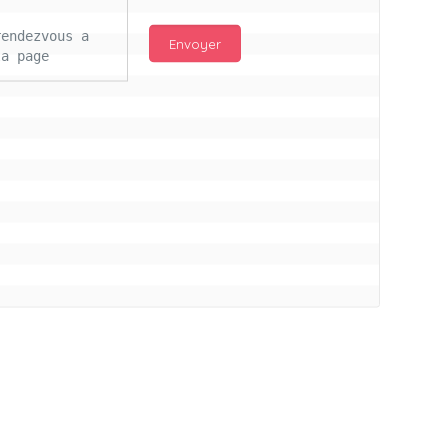
endezvous a 
a page 
njour Mc 
d les 
ail 
s ce lours 
itifs pour 
ros bisous à 
illon a vs
connectés