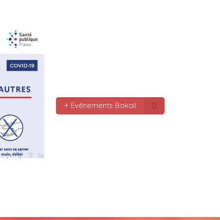
le monde bonne fête de f
gros bisous tousses
Mc : 
  Bonne annee a tou
connectes bonne année 20
pas.oubmier
Mc : 
  Bonne annee 2023
+ Evénements Bokail
Marilyn : 
  Bonne année 
bokaliennes et bokalien
Gaby clotail_5307 : 
  Bo
mondes je vous souhaite 
vœux surtout la 
santé,paix,bonheur,bonhe
que Dieu vous bénisse a