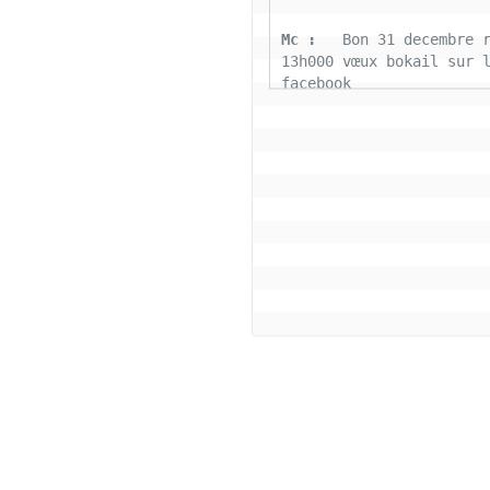
Mc : 
  Bon 31 decembre r
13h000 vœux bokail sur l
facebook
Laurentchantal 86 : 
  Bo
Marilyn sans oublier tou
connectés la famille Bok
aujourd'hui nous déposon
fardeaux 2022 soyons pos
cette belle journée de g
tous le monde
Coco : 
  Salut bon reve
Coco : 
  BJ a tous les 