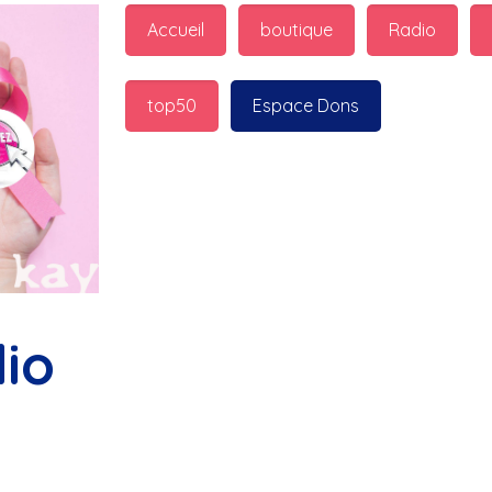
guest_7598 : 
  Marilyn p
Accueil
boutique
Radio
bonnes fêtes
top50
Espace Dons
Jurad : 
  Marilyn passe 
fêtes
Jurad : 
  Mc boudoume
Mc : 
  Grosse ambiance d
bokail
io
Laurentchantal 86 : 
  Mc
commande genial
Laurentchantal 86 : 
  Bo