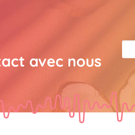
bisous a tous 
JPX : 
  Bonne année 2023
tous les Bokaliennes et
JPX : 
  L'anmou épi Fos
tact avec nous
Marilyn : 
  Bon dimanch
guest_7034 : 
  Gaby clo
guest_70Gaby Clotail : 
Bokaliens.et Bokaliennes
souhaite un bon dimanch