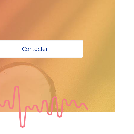
 et Santé à 
 Bokaliens
Contacter
s
e à tous
tail
  Bonjour les 
 je vous 
e bisous a tous