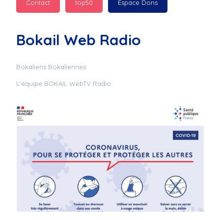
Contact
top50
Espace Dons
Jurad : 
  Marilyn 
passe des bonnes fêtes
Bokail Web Radio
Jurad : 
  Mc boudoume
Bokaliens Bokaliennes
L'équipe BOKAIL WebTV Radio
Mc : 
  Grosse ambiance 
du cite de bokail
Laurentchantal 86 : 
Mc dj au commande 
genial
Laurentchantal 86 : 
Bondoir a tous le 
monde bonne fête de 
fin d'année de gros 