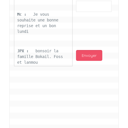
Mc : 
  Je vous 
souhaite une bonne 
reprise et un bon 
lundi
JPX : 
  bonsoir la 
famille Bokail. Foss 
et lanmou
Mc : 
  Bon 31 decembre 
rendezvous a 13h000 
vœux bokail sur la 
page facebook
Laurentchantal 86 : 
Bonjour Mc Marilyn 