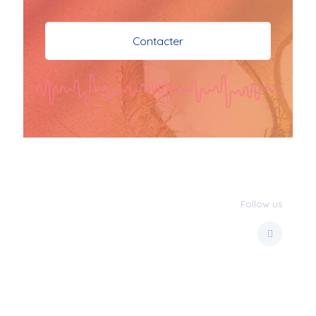
je vous souhaite mes 
meilleures vœux 
Contacter
surtout la 
santé,paix,bonheur,bonheur 
réussite que Dieu vous 
bénisse abondamment
bisous a tous 
JPX : 
  Bonne année 
2023 et Santé à tous 
les Bokaliennes et 
Bokaliens
Follow us
JPX : 
  L'anmou épi 
Foss
Marilyn : 
  Bon 