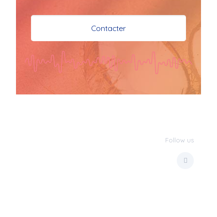
je vous souhaite mes 
meilleures vœux 
Contacter
surtout la 
santé,paix,bonheur,bonheur 
réussite que Dieu vous 
bénisse abondamment
bisous a tous 
JPX : 
  Bonne année 
2023 et Santé à tous 
les Bokaliennes et 
Bokaliens
Follow us
JPX : 
  L'anmou épi 
Foss
Marilyn : 
  Bon 