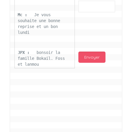
Mc : 
  Je vous 
souhaite une bonne 
reprise et un bon 
lundi
JPX : 
  bonsoir la 
famille Bokail. Foss 
et lanmou
Mc : 
  Bon 31 decembre 
rendezvous a 13h000 
vœux bokail sur la 
page facebook
Laurentchantal 86 : 
Bonjour Mc Marilyn 