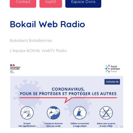
Contact
top50
Espace Dons
Jurad : 
  Marilyn 
passe des bonnes fêtes
Bokail Web Radio
Jurad : 
  Mc boudoume
Bokaliens Bokaliennes
L'équipe BOKAIL WebTV Radio
Mc : 
  Grosse ambiance 
du cite de bokail
Laurentchantal 86 : 
Mc dj au commande 
genial
Laurentchantal 86 : 
Bondoir a tous le 
monde bonne fête de 
fin d'année de gros 