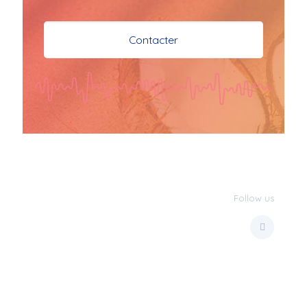
je vous souhaite mes 
meilleures vœux 
Contacter
surtout la 
santé,paix,bonheur,bonheur 
réussite que Dieu vous 
bénisse abondamment
bisous a tous 
JPX : 
  Bonne année 
2023 et Santé à tous 
les Bokaliennes et 
Bokaliens
Follow us
JPX : 
  L'anmou épi 
Foss
Marilyn : 
  Bon 