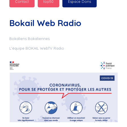
Contact
top50
Espace Dons
Jurad : 
  Marilyn 
passe des bonnes fêtes
Bokail Web Radio
Jurad : 
  Mc boudoume
Bokaliens Bokaliennes
L'équipe BOKAIL WebTV Radio
Mc : 
  Grosse ambiance 
du cite de bokail
Laurentchantal 86 : 
Mc dj au commande 
genial
Laurentchantal 86 : 
Bondoir a tous le 
monde bonne fête de 
fin d'année de gros 