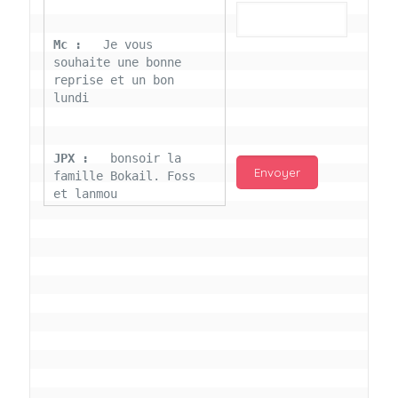
Mc : 
  Je vous 
souhaite une bonne 
reprise et un bon 
lundi
JPX : 
  bonsoir la 
famille Bokail. Foss 
et lanmou
Mc : 
  Bon 31 decembre 
rendezvous a 13h000 
vœux bokail sur la 
page facebook
Laurentchantal 86 : 
Bonjour Mc Marilyn 