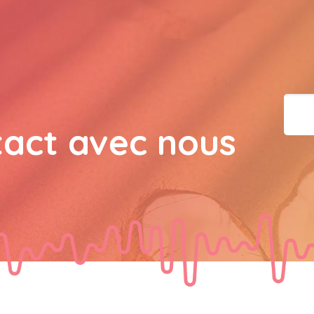
bisous a tous 
JPX : 
  Bonne année 2023
tous les Bokaliennes et
JPX : 
  L'anmou épi Fos
tact avec nous
Marilyn : 
  Bon dimanch
guest_7034 : 
  Gaby clo
guest_70Gaby Clotail : 
Bokaliens.et Bokaliennes
souhaite un bon dimanch