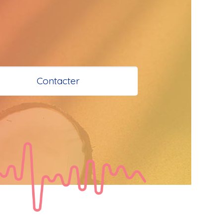
 et Santé à 
 Bokaliens
Contacter
s
e à tous
tail
  Bonjour les 
 je vous 
e bisous a tous