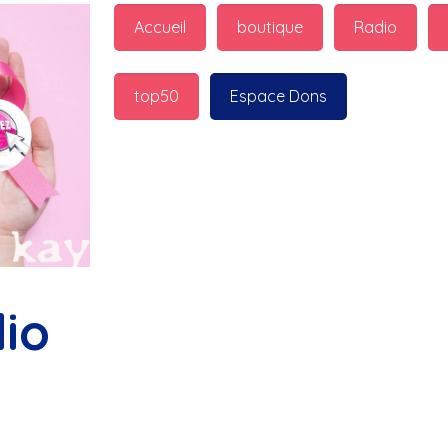
guest_7598 : 
  Marilyn p
Accueil
boutique
Radio
bonnes fêtes
top50
Espace Dons
Jurad : 
  Marilyn passe 
fêtes
Jurad : 
  Mc boudoume
Mc : 
  Grosse ambiance d
bokail
io
Laurentchantal 86 : 
  Mc
commande genial
Laurentchantal 86 : 
  Bo