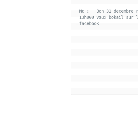
Mc : 
  Bon 31 decembre r
13h000 vœux bokail sur l
facebook
Laurentchantal 86 : 
  Bo
Marilyn sans oublier tou
connectés la famille Bok
aujourd'hui nous déposon
fardeaux 2022 soyons pos
cette belle journée de g
tous le monde
Coco : 
  Salut bon reve
Coco : 
  BJ a tous les 