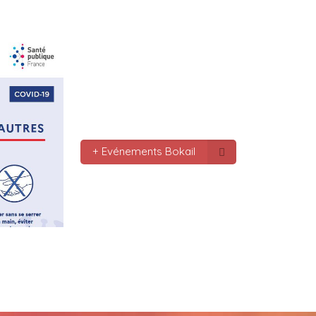
le monde bonne fête de f
gros bisous tousses
Mc : 
  Bonne annee a tou
connectes bonne année 20
pas.oubmier
Mc : 
  Bonne annee 2023
+ Evénements Bokail
Marilyn : 
  Bonne année 
bokaliennes et bokalien
Gaby clotail_5307 : 
  Bo
mondes je vous souhaite 
vœux surtout la 
santé,paix,bonheur,bonhe
que Dieu vous bénisse a