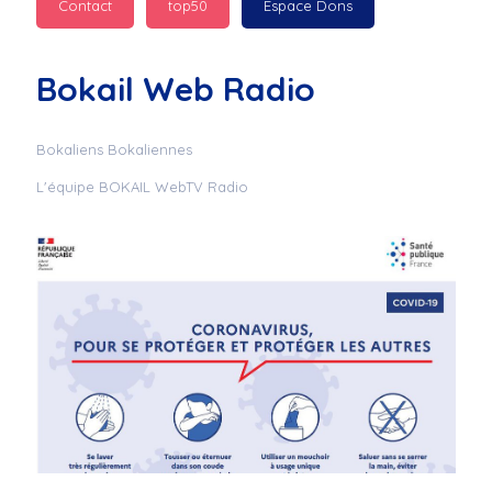
Contact
top50
Espace Dons
Jurad : 
  Marilyn 
passe des bonnes fêtes
Bokail Web Radio
Jurad : 
  Mc boudoume
Bokaliens Bokaliennes
L'équipe BOKAIL WebTV Radio
Mc : 
  Grosse ambiance 
du cite de bokail
Laurentchantal 86 : 
Mc dj au commande 
genial
Laurentchantal 86 : 
Bondoir a tous le 
monde bonne fête de 
fin d'année de gros 