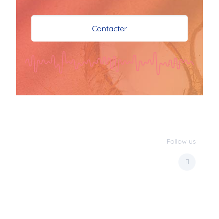
je vous souhaite mes 
meilleures vœux 
Contacter
surtout la 
santé,paix,bonheur,bonheur 
réussite que Dieu vous 
bénisse abondamment
bisous a tous 
JPX : 
  Bonne année 
2023 et Santé à tous 
les Bokaliennes et 
Bokaliens
Follow us
JPX : 
  L'anmou épi 
Foss
Marilyn : 
  Bon 