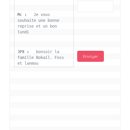
Mc : 
  Je vous 
souhaite une bonne 
reprise et un bon 
lundi
JPX : 
  bonsoir la 
famille Bokail. Foss 
et lanmou
Mc : 
  Bon 31 decembre 
rendezvous a 13h000 
vœux bokail sur la 
page facebook
Laurentchantal 86 : 
Bonjour Mc Marilyn 