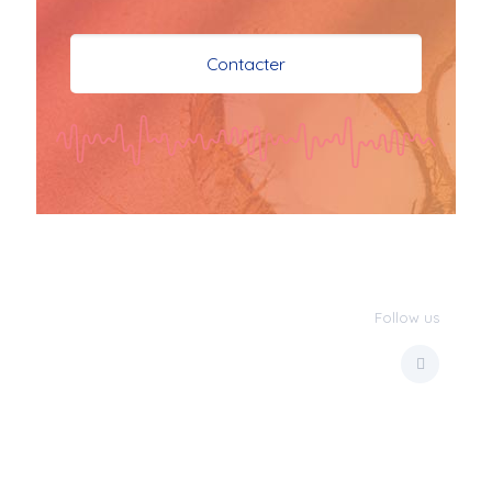
je vous souhaite mes 
meilleures vœux 
Contacter
surtout la 
santé,paix,bonheur,bonheur 
réussite que Dieu vous 
bénisse abondamment
bisous a tous 
JPX : 
  Bonne année 
2023 et Santé à tous 
les Bokaliennes et 
Bokaliens
Follow us
JPX : 
  L'anmou épi 
Foss
Marilyn : 
  Bon 