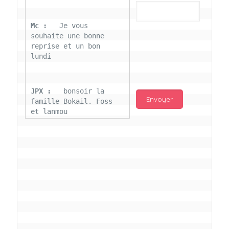
Mc : 
  Je vous 
souhaite une bonne 
reprise et un bon 
lundi
JPX : 
  bonsoir la 
famille Bokail. Foss 
et lanmou
Mc : 
  Bon 31 decembre 
rendezvous a 13h000 
vœux bokail sur la 
page facebook
Laurentchantal 86 : 
Bonjour Mc Marilyn 