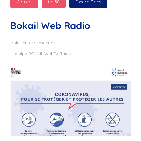
Contact
top50
Espace Dons
Jurad : 
  Marilyn 
passe des bonnes fêtes
Bokail Web Radio
Jurad : 
  Mc boudoume
Bokaliens Bokaliennes
L'équipe BOKAIL WebTV Radio
Mc : 
  Grosse ambiance 
du cite de bokail
Laurentchantal 86 : 
Mc dj au commande 
genial
Laurentchantal 86 : 
Bondoir a tous le 
monde bonne fête de 
fin d'année de gros 